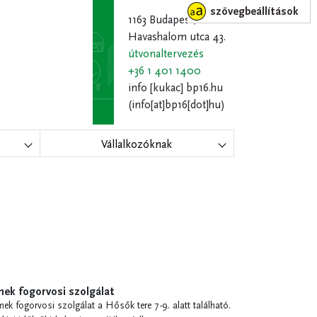
szövegbeállítások
1163 Budapest,
Havashalom utca 43.
útvonaltervezés
+36 1 401 1400
info
[kukac]
bp16.hu
(info[at]bp16[dot]hu)
Vállalkozóknak
ek fogorvosi szolgálat
mek fogorvosi szolgálat a Hősők tere 7-9. alatt található.