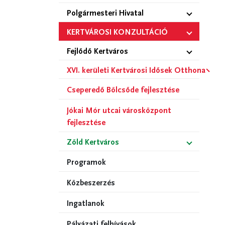
Polgármesteri Hivatal
KERTVÁROSI KONZULTÁCIÓ
Fejlődő Kertváros
XVI. kerületi Kertvárosi Idősek Otthona
Cseperedő Bölcsőde fejlesztése
Jókai Mór utcai városközpont
fejlesztése
Zöld Kertváros
Programok
Közbeszerzés
Ingatlanok
Pályázati felhívások