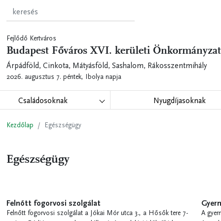
Fejlődő Kertváros
Budapest Főváros XVI. kerületi Önkormányzat
Árpádföld, Cinkota, Mátyásföld, Sashalom, Rákosszentmihály
2026. augusztus 7. péntek,
Ibolya napja
Családosoknak
Nyugdíjasoknak
Kezdőlap
Egészségügy
Egészségügy
Felnőtt fogorvosi szolgálat
Gyerm
Felnőtt fogorvosi szolgálat a Jókai Mór utca 3., a Hősők tere 7-
A gyer