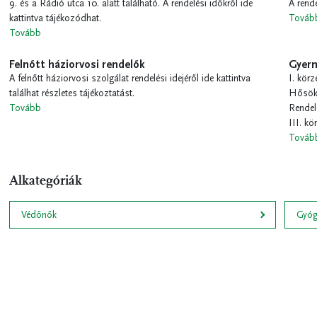
9. és a Rádió utca 10. alatt található. A rendelési időkről ide
A rende
kattintva tájékozódhat.
Továb
Tovább
Felnőtt háziorvosi rendelők
Gyerm
A felnőtt háziorvosi szolgálat rendelési idejéről ide kattintva
I. körz
találhat részletes tájékoztatást.
Hősök 
Tovább
Rendel
III. kör
Továb
Alkategóriák
Védőnők
Gyóg