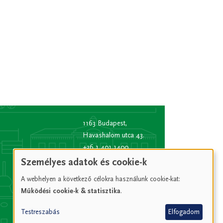
1163 Budapest,
Havashalom utca 43.
+36 1 401 1400
info
[kukac]
bp16.hu
Személyes adatok és cookie-k
(info[at]bp16[dot]hu)
A webhelyen a következő célokra használunk cookie-kat:
Hivatali kapu rövid
Működési cookie-k & statisztika
.
név:
XVIPOLG
KRID
Testreszabás
Elfogadom
azonosító:
207157352