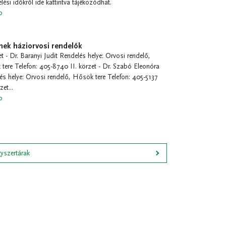
lési időkről ide kattintva tájékozódhat.
b
ek háziorvosi rendelők
et - Dr. Baranyi Judit Rendelés helye: Orvosi rendelő,
tere Telefon: 405-8740 II. körzet - Dr. Szabó Eleonóra
és helye: Orvosi rendelő, Hősök tere Telefon: 405-5137
zet...
b
yszertárak