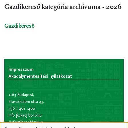
Gazdikereső kategória archívuma - 2026
Gazdikereső
Impresszum
Akadálymentesítési nyilatkozat
1163 Budapest,
Havashalom utca 43.
+36 1 401 1400
info
[kukac]
bp16.hu
(info[at]bp16[dot]hu)