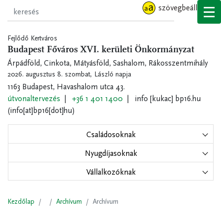
Ugrás
szövegbeállítások
a
tartalomra
Fejlődő Kertváros
Budapest Főváros XVI. kerületi Önkormányzat
Árpádföld, Cinkota, Mátyásföld, Sashalom, Rákosszentmihály
2026. augusztus 8. szombat,
László napja
1163 Budapest, Havashalom utca 43.
útvonaltervezés
+36 1 401 1400
info
[kukac]
bp16.hu
(info[at]bp16[dot]hu)
Családosoknak
Nyugdíjasoknak
Vállalkozóknak
Kezdőlap
Archívum
Archívum