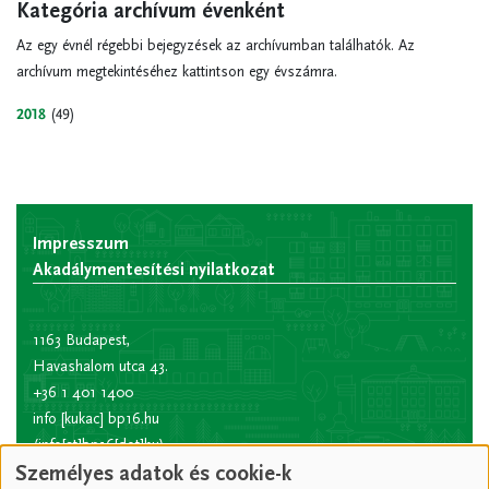
Kategória archívum évenként
Az egy évnél régebbi bejegyzések az archívumban találhatók. Az
archívum megtekintéséhez kattintson egy évszámra.
2018
(49)
Impresszum
Akadálymentesítési nyilatkozat
1163 Budapest,
Havashalom utca 43.
+36 1 401 1400
info
[kukac]
bp16.hu
(info[at]bp16[dot]hu)
Személyes adatok és cookie-k
Hivatali kapu rövid