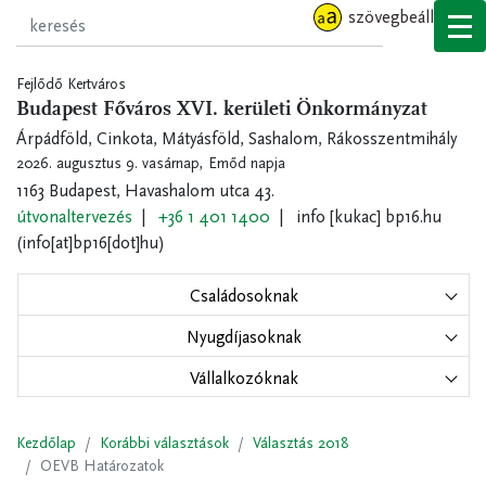
Ugrás
szövegbeállítások
a
tartalomra
Fejlődő Kertváros
Budapest Főváros XVI. kerületi Önkormányzat
Árpádföld, Cinkota, Mátyásföld, Sashalom, Rákosszentmihály
2026. augusztus 9. vasárnap,
Emőd napja
1163 Budapest, Havashalom utca 43.
útvonaltervezés
+36 1 401 1400
info
[kukac]
bp16.hu
(info[at]bp16[dot]hu)
Családosoknak
Nyugdíjasoknak
Vállalkozóknak
Kezdőlap
Korábbi választások
Választás 2018
OEVB Határozatok