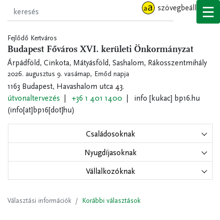
Ugrás
szövegbeállítások
a
tartalomra
Fejlődő Kertváros
Budapest Főváros XVI. kerületi Önkormányzat
Árpádföld, Cinkota, Mátyásföld, Sashalom, Rákosszentmihály
2026. augusztus 9. vasárnap,
Emőd napja
1163 Budapest, Havashalom utca 43.
útvonaltervezés
+36 1 401 1400
info
[kukac]
bp16.hu
(info[at]bp16[dot]hu)
Családosoknak
Nyugdíjasoknak
Vállalkozóknak
Választási információk
Korábbi választások