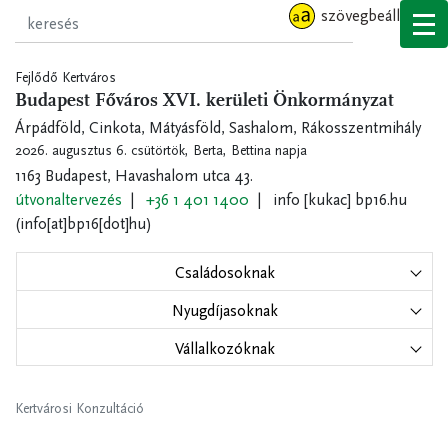
Ugrás
szövegbeállítások
a
tartalomra
Fejlődő Kertváros
Budapest Főváros XVI. kerületi Önkormányzat
Árpádföld, Cinkota, Mátyásföld, Sashalom, Rákosszentmihály
2026. augusztus 6. csütörtök,
Berta, Bettina napja
1163 Budapest, Havashalom utca 43.
útvonaltervezés
+36 1 401 1400
info
[kukac]
bp16.hu
(info[at]bp16[dot]hu)
Családosoknak
Nyugdíjasoknak
Vállalkozóknak
Kertvárosi Konzultáció