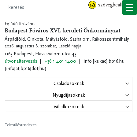
Ugrás
szövegbeállítások
a
tartalomra
Fejlődő Kertváros
Budapest Főváros XVI. kerületi Önkormányzat
Árpádföld, Cinkota, Mátyásföld, Sashalom, Rákosszentmihály
2026. augusztus 8. szombat,
László napja
1163 Budapest, Havashalom utca 43.
útvonaltervezés
+36 1 401 1400
info
[kukac]
bp16.hu
(info[at]bp16[dot]hu)
Családosoknak
Nyugdíjasoknak
Vállalkozóknak
Településrendezés