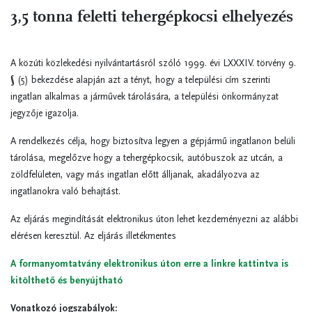
3,5 tonna feletti tehergépkocsi elhelyezés
A közúti közlekedési nyilvántartásról szóló 1999. évi LXXXIV. törvény 9.
§ (5) bekezdése alapján
azt a tényt, hogy a települési cím szerinti
ingatlan alkalmas a járművek tárolására, a települési önkormányzat
jegyzője igazolja.
A rendelkezés célja, hogy biztosítva legyen a gépjármű ingatlanon belüli
tárolása, megelőzve hogy a tehergépkocsik, autóbuszok az utcán, a
zöldfelületen, vagy más ingatlan előtt álljanak, akadályozva az
ingatlanokra való behajtást.
Az eljárás megindítását elektronikus úton lehet kezdeményezni az alábbi
elérésen keresztül. Az eljárás illetékmentes
A formanyomtatvány elektronikus úton erre a linkre kattintva is
kitölthető és benyújtható
Vonatkozó jogszabályok: