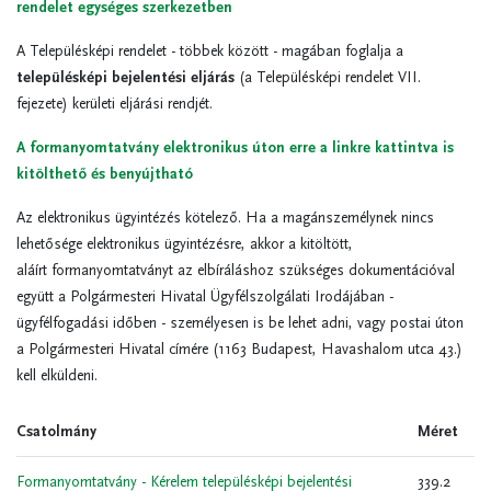
rendelet egységes szerkezetben
A Településképi rendelet - többek között - magában foglalja a
településképi bejelentési eljárás
(a Településképi rendelet VII.
fejezete) kerületi eljárási rendjét.
A formanyomtatvány elektronikus úton erre a linkre kattintva is
kitölthető és benyújtható
Az elektronikus ügyintézés kötelező. Ha a magánszemélynek nincs
lehetősége elektronikus ügyintézésre, akkor a kitöltött,
aláírt formanyomtatványt az elbíráláshoz szükséges dokumentációval
együtt a Polgármesteri Hivatal Ügyfélszolgálati Irodájában -
ügyfélfogadási időben - személyesen is be lehet adni, vagy postai úton
a Polgármesteri Hivatal címére (1163 Budapest, Havashalom utca 43.)
kell elküldeni.
Csatolmány
Méret
Formanyomtatvány - Kérelem településképi bejelentési
339.2