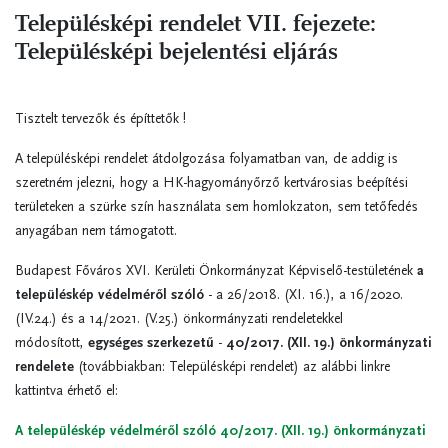
Településképi rendelet VII. fejezete:
Településképi bejelentési eljárás
Tisztelt tervezők és építtetők !
A településképi rendelet átdolgozása folyamatban van, de addig is
szeretném jelezni, hogy a HK-hagyományőrző kertvárosias beépítési
területeken a szürke szín használata sem homlokzaton, sem tetőfedés
anyagában nem támogatott.
Budapest Főváros XVI. Kerületi Önkormányzat Képviselő-testületének
a
településkép védelméről szóló
- a 26/2018. (XI. 16.), a 16/2020.
(IV.24.) és a 14/2021. (V.25.) önkormányzati rendeletekkel
módosított,
egységes szerkezetű
-
40/2017. (XII. 19.) önkormányzati
rendelete
(továbbiakban: Településképi rendelet) az alábbi linkre
kattintva érhető el:
A településkép védelméről szóló 40/2017. (XII. 19.) önkormányzati