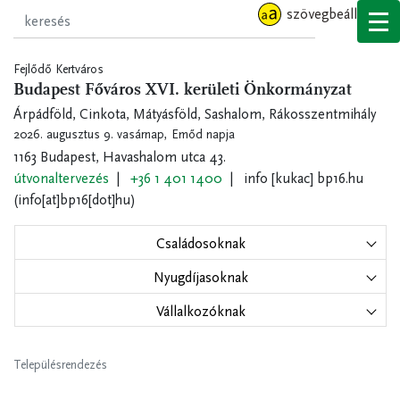
Ugrás
szövegbeállítások
a
tartalomra
Fejlődő Kertváros
Budapest Főváros XVI. kerületi Önkormányzat
Árpádföld, Cinkota, Mátyásföld, Sashalom, Rákosszentmihály
2026. augusztus 9. vasárnap,
Emőd napja
1163 Budapest, Havashalom utca 43.
útvonaltervezés
+36 1 401 1400
info
[kukac]
bp16.hu
(info[at]bp16[dot]hu)
Családosoknak
Nyugdíjasoknak
Vállalkozóknak
Településrendezés