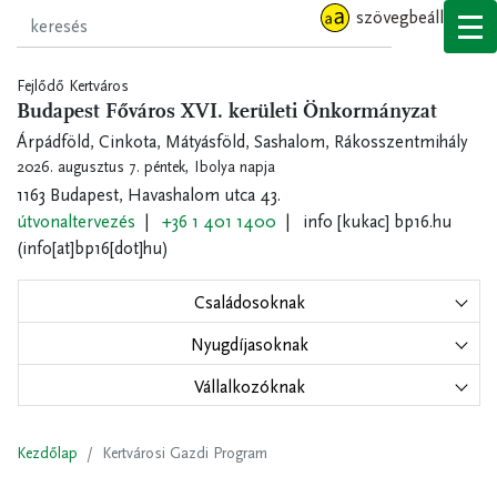
Ugrás
szövegbeállítások
a
tartalomra
Fejlődő Kertváros
Budapest Főváros XVI. kerületi Önkormányzat
Árpádföld, Cinkota, Mátyásföld, Sashalom, Rákosszentmihály
2026. augusztus 7. péntek,
Ibolya napja
1163 Budapest, Havashalom utca 43.
útvonaltervezés
+36 1 401 1400
info
[kukac]
bp16.hu
(info[at]bp16[dot]hu)
Családosoknak
Nyugdíjasoknak
Vállalkozóknak
Kezdőlap
Kertvárosi Gazdi Program