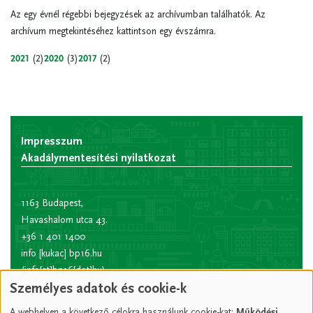
Az egy évnél régebbi bejegyzések az archívumban találhatók. Az
archívum megtekintéséhez kattintson egy évszámra.
2021
(2)
2020
(3)
2017
(2)
Impresszum
Akadálymentesítési nyilatkozat
1163 Budapest,
Havashalom utca 43.
+36 1 401 1400
info
[kukac]
bp16.hu
(info[at]bp16[dot]hu)
Személyes adatok és cookie-k
Hivatali kapu rövid
név:
XVIPOLG
A webhelyen a következő célokra használunk cookie-kat:
Működési