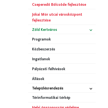
Cseperedő Bölcsőde fejlesztése
Jókai Mór utcai városközpont
fejlesztése
Zöld Kertváros
Programok
Közbeszerzés
Ingatlanok
Pályázati felhívások
Állások
Településrendezés
Térinformatikai térkép
Helyi önazonosság védelme