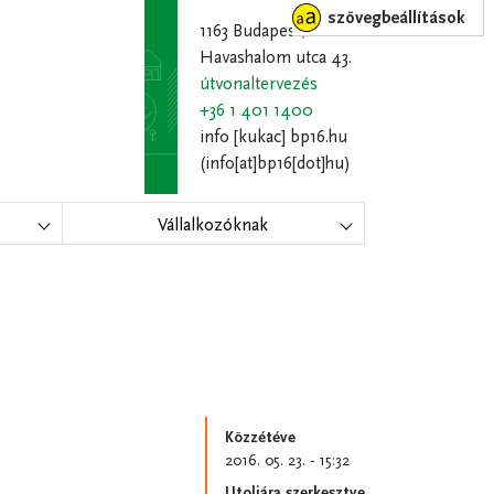
szövegbeállítások
1163 Budapest,
Havashalom utca 43.
útvonaltervezés
+36 1 401 1400
info
[kukac]
bp16.hu
(info[at]bp16[dot]hu)
Vállalkozóknak
Közzétéve
2016. 05. 23. - 15:32
Utoljára szerkesztve