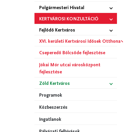
Polgármesteri Hivatal
KERTVÁROSI KONZULTÁCIÓ
Fejlődő Kertváros
XVI. kerületi Kertvárosi Idősek Otthona
Cseperedő Bölcsőde fejlesztése
Jókai Mór utcai városközpont
fejlesztése
Zöld Kertváros
Programok
Közbeszerzés
Ingatlanok
Pályázati felhívások