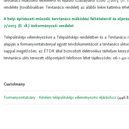
tervtanács működési feltételeiről és eljárási szabályairól szóló 7/2013. (II.
rendelete (továbbiakban: Tervtanácsi rendelet) az alábbi linkre kattintva érhet
A helyi építészeti-műszaki tervtanács működési feltételeiről és eljárás
7/2013. (II. 18.) önkormányzati rendelet
Településképi véleményezésre a Településképi rendeletben és a Tervtanácsi r
alapján a formanyomtatvánnyal együtt tervdokumentációt a tervtanács ülése 
nappal megelőzően, az ÉTDR által biztosított elektronikus tárhelyen keresztü
tervtanácsi ülés tervezett időpontjáról telefonon lehet tájékozódni: 06-1-40
Csatolmány
Formanyomtatvány - Kérelem településképi véleményezési eljáráshoz
(446.8