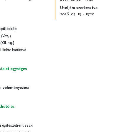
Utoljára szerkesztve
2026. 07. 15. - 15:20
epüléskép
(V.25.)
XII. 19.)
linkre kattintva
ndelet egységes
pi véleményezési
thető és
i építészeti-műszaki