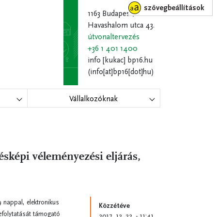
szövegbeállítások
1163 Budapest,
Havashalom utca 43.
útvonaltervezés
+36 1 401 1400
info
[kukac]
bp16.hu
(info[at]bp16[dot]hu)
Vállalkozóknak
lésképi véleményezési eljárás,
 nappal, elektronikus
Közzétéve
lefolytatását támogató
2017. 12. 22. - 11:41