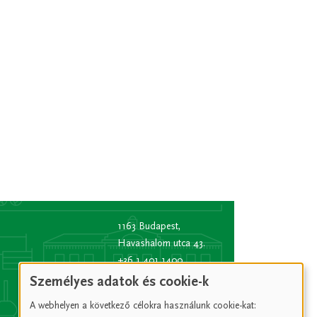
1163 Budapest,
Havashalom utca 43.
+36 1 401 1400
info
[kukac]
bp16.hu
Személyes adatok és cookie-k
(info[at]bp16[dot]hu)
A webhelyen a következő célokra használunk cookie-kat:
Hivatali kapu rövid