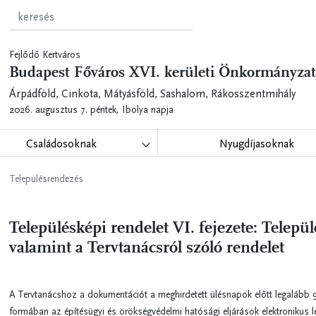
Fejlődő Kertváros
Budapest Főváros XVI. kerületi Önkormányzat
Árpádföld, Cinkota, Mátyásföld, Sashalom, Rákosszentmihály
2026. augusztus 7. péntek,
Ibolya napja
Családosoknak
Nyugdíjasoknak
Településrendezés
Településképi rendelet VI. fejezete: Telepü
valamint a Tervtanácsról szóló rendelet
A Tervtanácshoz a dokumentációt a meghirdetett ülésnapok előtt legalább 9
formában az építésügyi és örökségvédelmi hatósági eljárások elektronikus 