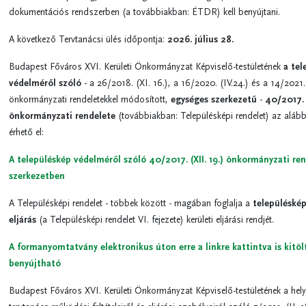
dokumentációs rendszerben (a továbbiakban: ÉTDR) kell benyújtani.
A következő Tervtanácsi ülés időpontja:
2026. július 28.
Budapest Főváros XVI. Kerületi Önkormányzat Képviselő-testületének
a tel
védelméről szóló
- a 26/2018. (XI. 16.), a 16/2020. (IV.24.) és a 14/2021. 
önkormányzati rendeletekkel módosított,
egységes szerkezetű
-
40/2017. (
önkormányzati rendelete
(továbbiakban: Településképi rendelet) az alábbi 
érhető el:
A településkép védelméről szóló 40/2017. (XII. 19.) önkormányzati re
szerkezetben
A Településképi rendelet - többek között - magában foglalja a
településké
eljárás
(a Településképi rendelet VI. fejezete) kerületi eljárási rendjét.
A formanyomtatvány elektronikus úton erre a linkre kattintva is kitöl
benyújtható
Budapest Főváros XVI. Kerületi Önkormányzat Képviselő-testületének a hely