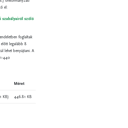
 18.) önkormányzati
ő el:
i szabályairól szóló
endeletben foglaltak
előtt legalább 8
l lehet benyújtani. A
-11-440
Méret
1 KB)
446.81 KB