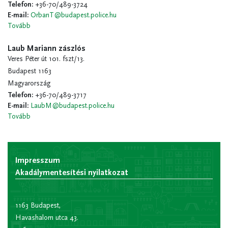
Telefon
:
+36-70/489-3724
E-mail
:
OrbanT@budapest.police.hu
Tovább
Laub Mariann zászlós
Veres Péter út 101. fszt/13.
Budapest 1163
Magyarország
Telefon
:
+36-70/489-3717
E-mail
:
LaubM@budapest.police.hu
Tovább
Impresszum
Akadálymentesítési nyilatkozat
1163 Budapest,
Havashalom utca 43.