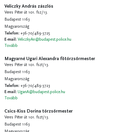
Veliczky András zászlós
Veres Péter út 101. fsz/13.
Budapest 1163
Magyarország
Telefon
:
+36-70/489-3725
E-mail
:
VeliczkyAn@budapest.police.hu
Tovább
Magyarné Ugari Alexandra főtörzsőrmester
Veres Péter út 101. fszt/13.
Budapest 1163
Magyarország
Telefon
:
+36-70/489-3723
E-mail
:
UgariA@budapest.police.hu
Tovább
Csics-Kiss Dorina törzsőrmester
Veres Péter út 101. fszt/13.
Budapest 1163
Magyarország