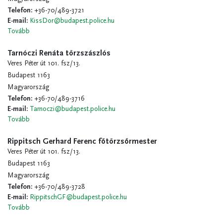
Telefon
:
+36-70/489-3721
E-mail
:
KissDor@budapest.police.hu
Tovább
Tarnóczi Renáta törzszászlós
Veres Péter út 101. fsz/13.
Budapest 1163
Magyarország
Telefon
:
+36-70/489-3716
E-mail
:
Tarnoczi@budapest.police.hu
Tovább
Rippitsch Gerhard Ferenc főtörzsőrmester
Veres Péter út 101. fsz/13.
Budapest 1163
Magyarország
Telefon
:
+36-70/489-3728
E-mail
:
RippitschGF@budapest.police.hu
Tovább