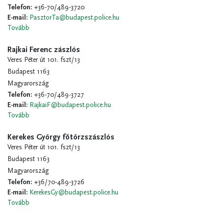
Telefon
:
+36-70/489-3720
E-mail
:
PasztorTa@budapest.police.hu
Tovább
Rajkai Ferenc zászlós
Veres Péter út 101. fszt/13
Budapest 1163
Magyarország
Telefon
:
+36-70/489-3727
E-mail
:
RajkaiF@budapest.police.hu
Tovább
Kerekes György főtörzszászlós
Veres Péter út 101. fszt/13
Budapest 1163
Magyarország
Telefon
:
+36/70-489-3726
E-mail
:
KerekesGy@budapest.police.hu
Tovább