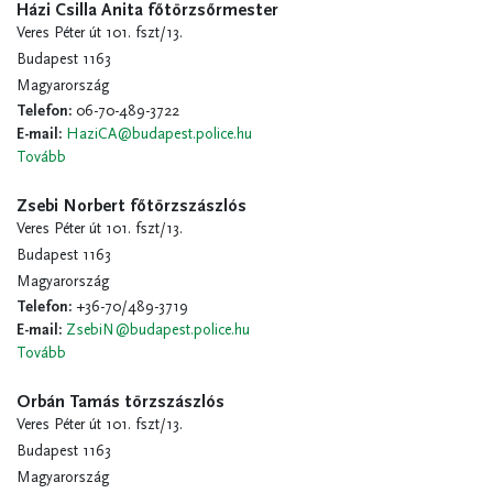
Házi Csilla Anita főtörzsőrmester
Veres Péter út 101. fszt/13.
Budapest 1163
Magyarország
Telefon
:
06-70-489-3722
E-mail
:
HaziCA@budapest.police.hu
Tovább
Zsebi Norbert főtörzszászlós
Veres Péter út 101. fszt/13.
Budapest 1163
Magyarország
Telefon
:
+36-70/489-3719
E-mail
:
ZsebiN@budapest.police.hu
Tovább
Orbán Tamás törzszászlós
Veres Péter út 101. fszt/13.
Budapest 1163
Magyarország