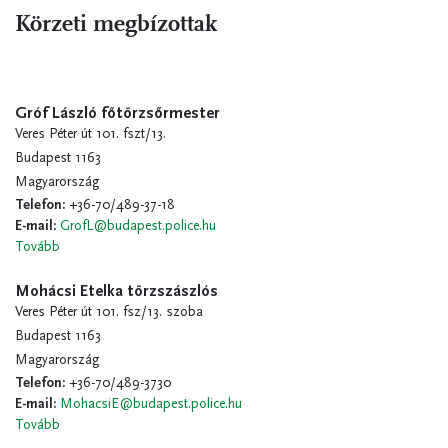
Körzeti megbízottak
Gróf László főtörzsőrmester
Veres Péter út 101. fszt/13.
Budapest 1163
Magyarország
Telefon
:
+36-70/489-37-18
E-mail
:
GrofL@budapest.police.hu
Tovább
Mohácsi Etelka törzszászlós
Veres Péter út 101. fsz/13. szoba
Budapest 1163
Magyarország
Telefon
:
+36-70/489-3730
E-mail
:
MohacsiE@budapest.police.hu
Tovább