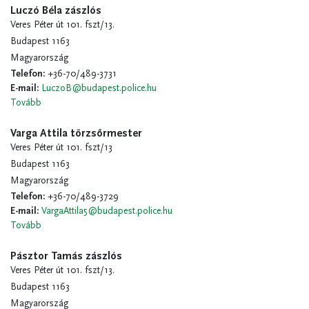
Luczó Béla zászlós
Veres Péter út 101. fszt/13.
Budapest 1163
Magyarország
Telefon
:
+36-70/489-3731
E-mail
:
LuczoB@budapest.police.hu
Tovább
Varga Attila törzsőrmester
Veres Péter út 101. fszt/13
Budapest 1163
Magyarország
Telefon
:
+36-70/489-3729
E-mail
:
VargaAttila5@budapest.police.hu
Tovább
Pásztor Tamás zászlós
Veres Péter út 101. fszt/13.
Budapest 1163
Magyarország