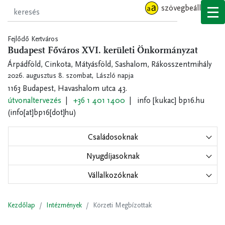
Ugrás
szövegbeállítások
a
tartalomra
Fejlődő Kertváros
Budapest Főváros XVI. kerületi Önkormányzat
Árpádföld, Cinkota, Mátyásföld, Sashalom, Rákosszentmihály
2026. augusztus 8. szombat,
László napja
1163 Budapest, Havashalom utca 43.
útvonaltervezés
+36 1 401 1400
info
[kukac]
bp16.hu
(info[at]bp16[dot]hu)
Családosoknak
Nyugdíjasoknak
Vállalkozóknak
Kezdőlap
Intézmények
Körzeti Megbízottak