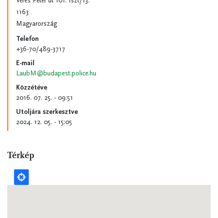
Veres Péter út 101. fszt/13.
1163
Magyarország
Telefon
+36-70/489-3717
E-mail
LaubM@budapest.police.hu
Közzétéve
2016. 07. 25. - 09:51
Utoljára szerkesztve
2024. 12. 05. - 15:05
Térkép