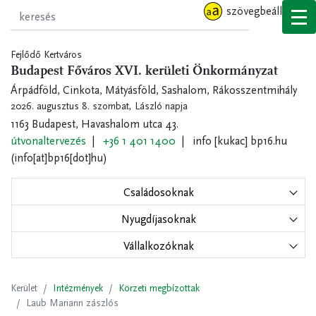
Ugrás
szövegbeállítások
a
tartalomra
Fejlődő Kertváros
Budapest Főváros XVI. kerületi Önkormányzat
Árpádföld, Cinkota, Mátyásföld, Sashalom, Rákosszentmihály
2026. augusztus 8. szombat,
László napja
1163 Budapest, Havashalom utca 43.
útvonaltervezés
+36 1 401 1400
info
[kukac]
bp16.hu
(info[at]bp16[dot]hu)
Családosoknak
Nyugdíjasoknak
Vállalkozóknak
Kerület
Intézmények
Körzeti megbízottak
Laub Mariann zászlós