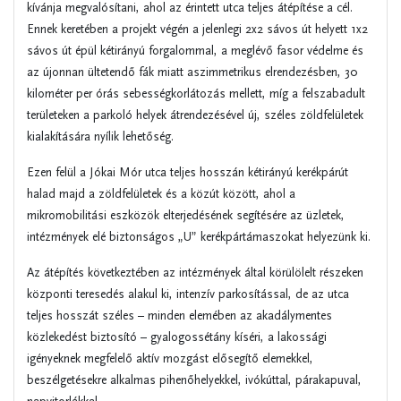
kívánja megvalósítani, ahol az érintett utca teljes átépítése a cél.
Ennek keretében a projekt végén a jelenlegi 2x2 sávos út helyett 1x2
sávos út épül kétirányú forgalommal, a meglévő fasor védelme és
az újonnan ültetendő fák miatt aszimmetrikus elrendezésben, 30
kilométer per órás sebességkorlátozás mellett, míg a felszabadult
területeken a parkoló helyek átrendezésével új, széles zöldfelületek
kialakítására nyílik lehetőség.
Ezen felül a Jókai Mór utca teljes hosszán kétirányú kerékpárút
halad majd a zöldfelületek és a közút között, ahol a
mikromobilitási eszközök elterjedésének segítésére az üzletek,
intézmények elé biztonságos „U” kerékpártámaszokat helyezünk ki.
Az átépítés következtében az intézmények által körülölelt részeken
központi teresedés alakul ki, intenzív parkosítással, de az utca
teljes hosszát széles – minden elemében az akadálymentes
közlekedést biztosító – gyalogossétány kíséri, a lakossági
igényeknek megfelelő aktív mozgást elősegítő elemekkel,
beszélgetésekre alkalmas pihenőhelyekkel, ivókúttal, párakapuval,