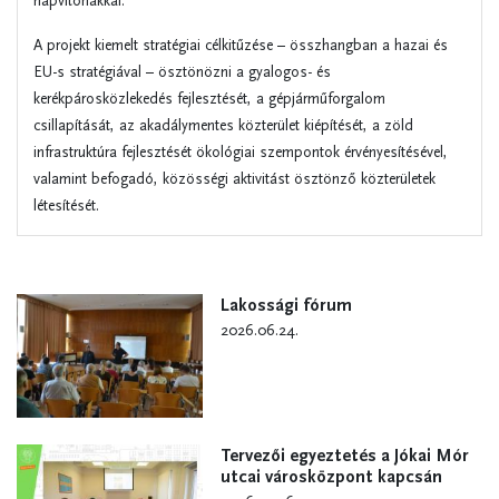
napvitorlákkal.
A projekt kiemelt stratégiai célkitűzése – összhangban a hazai és
EU-s stratégiával – ösztönözni a gyalogos- és
kerékpárosközlekedés fejlesztését, a gépjárműforgalom
csillapítását, az akadálymentes közterület kiépítését, a zöld
infrastruktúra fejlesztését ökológiai szempontok érvényesítésével,
valamint befogadó, közösségi aktivitást ösztönző közterületek
létesítését.
Lakossági fórum
2026.06.24.
Tervezői egyeztetés a Jókai Mór
utcai városközpont kapcsán