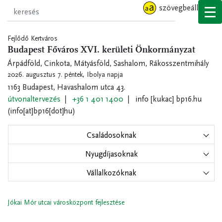
Ugrás
szövegbeállítások
a
tartalomra
Fejlődő Kertváros
Budapest Főváros XVI. kerületi Önkormányzat
Árpádföld, Cinkota, Mátyásföld, Sashalom, Rákosszentmihály
2026. augusztus 7. péntek,
Ibolya napja
1163 Budapest, Havashalom utca 43.
útvonaltervezés
+36 1 401 1400
info
[kukac]
bp16.hu
(info[at]bp16[dot]hu)
Családosoknak
Nyugdíjasoknak
Vállalkozóknak
Jókai Mór utcai városközpont fejlesztése