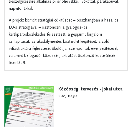
beszélgetésekre alkalmas pihenőhelyekkel, ivókúttal, párakapuval,
napvitorlákkal.
A projekt kiemelt stratégiai célkitűzése – összhangban a hazai és
EU-s stratégiával – ösztönözni a gyalogos- és
kerékpárosközlekedés fejlesztését, a gépjárműforgalom
csillapítását, az akadálymentes közterület kiépítését, a zöld
infrastruktúra fejlesztését ökológiai szempontok érvényesítésével,
valamint befogadó, közösségi aktivitást ösztönző közterületek
létesítését.
Közösségi tervezés - Jókai utca
2023.10.30.