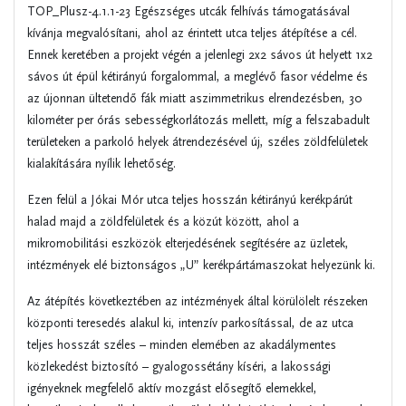
TOP_Plusz-4.1.1-23 Egészséges utcák felhívás támogatásával
kívánja megvalósítani, ahol az érintett utca teljes átépítése a cél.
Ennek keretében a projekt végén a jelenlegi 2x2 sávos út helyett 1x2
sávos út épül kétirányú forgalommal, a meglévő fasor védelme és
az újonnan ültetendő fák miatt aszimmetrikus elrendezésben, 30
kilométer per órás sebességkorlátozás mellett, míg a felszabadult
területeken a parkoló helyek átrendezésével új, széles zöldfelületek
kialakítására nyílik lehetőség.
Ezen felül a Jókai Mór utca teljes hosszán kétirányú kerékpárút
halad majd a zöldfelületek és a közút között, ahol a
mikromobilitási eszközök elterjedésének segítésére az üzletek,
intézmények elé biztonságos „U” kerékpártámaszokat helyezünk ki.
Az átépítés következtében az intézmények által körülölelt részeken
központi teresedés alakul ki, intenzív parkosítással, de az utca
teljes hosszát széles – minden elemében az akadálymentes
közlekedést biztosító – gyalogossétány kíséri, a lakossági
igényeknek megfelelő aktív mozgást elősegítő elemekkel,