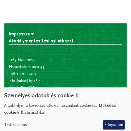
Impresszum
Akadálymentesítési nyilatkozat
1163 Budapest,
Havashalom utca 43.
+36 1 401 1400
info
[kukac]
bp16.hu
(info[at]bp16[dot]hu)
Személyes adatok és cookie-k
Hivatali kapu rövid
név:
XVIPOLG
A webhelyen a következő célokra használunk cookie-kat:
Működési
KRID
cookie-k & statisztika
.
azonosító:
207157352
Testreszabás
Elfogadom