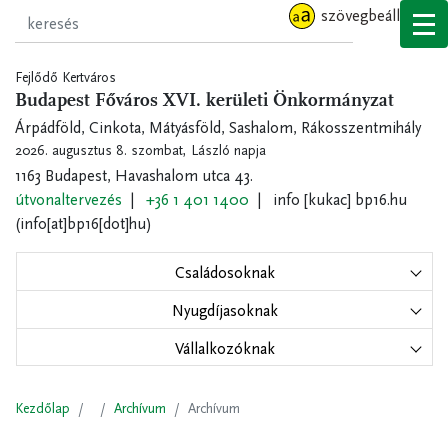
Ugrás
szövegbeállítások
a
tartalomra
Fejlődő Kertváros
Budapest Főváros XVI. kerületi Önkormányzat
Árpádföld, Cinkota, Mátyásföld, Sashalom, Rákosszentmihály
2026. augusztus 8. szombat,
László napja
1163 Budapest, Havashalom utca 43.
útvonaltervezés
+36 1 401 1400
info
[kukac]
bp16.hu
(info[at]bp16[dot]hu)
Családosoknak
Nyugdíjasoknak
Vállalkozóknak
Kezdőlap
Archívum
Archívum