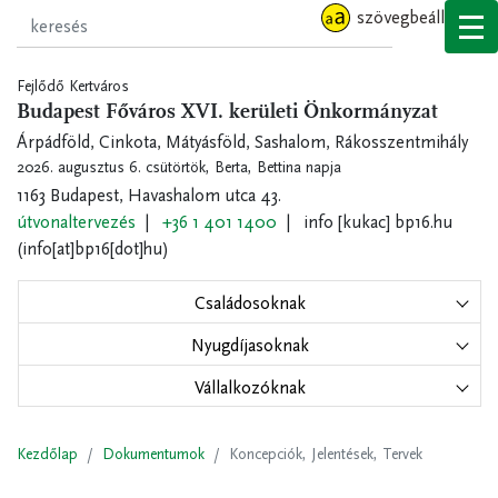
Ugrás
szövegbeállítások
a
tartalomra
Fejlődő Kertváros
Budapest Főváros XVI. kerületi Önkormányzat
Árpádföld, Cinkota, Mátyásföld, Sashalom, Rákosszentmihály
2026. augusztus 6. csütörtök,
Berta, Bettina napja
1163 Budapest, Havashalom utca 43.
útvonaltervezés
+36 1 401 1400
info
[kukac]
bp16.hu
(info[at]bp16[dot]hu)
Családosoknak
Nyugdíjasoknak
Vállalkozóknak
Kezdőlap
Dokumentumok
Koncepciók, Jelentések, Tervek