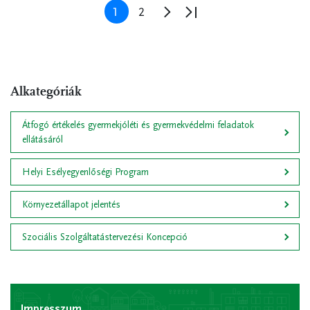
Jelenlegi
1
Oldal
2
Következő
Utolsó
oldal
oldal
oldal
Alkategóriák
Átfogó értékelés gyermekjóléti és gyermekvédelmi feladatok
ellátásáról
Helyi Esélyegyenlőségi Program
Környezetállapot jelentés
Szociális Szolgáltatástervezési Koncepció
Impresszum