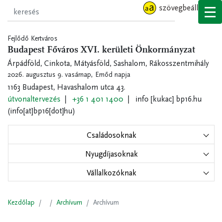
Ugrás
szövegbeállítások
a
tartalomra
Fejlődő Kertváros
Budapest Főváros XVI. kerületi Önkormányzat
Árpádföld, Cinkota, Mátyásföld, Sashalom, Rákosszentmihály
2026. augusztus 9. vasárnap,
Emőd napja
1163 Budapest, Havashalom utca 43.
útvonaltervezés
+36 1 401 1400
info
[kukac]
bp16.hu
(info[at]bp16[dot]hu)
Családosoknak
Nyugdíjasoknak
Vállalkozóknak
Kezdőlap
Archívum
Archívum