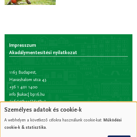
Impresszum
Akadálymentesítési nyilatkozat
1163 Budapest,
Havashalom utca 43.
+36 1 401 1400
info
[kukac]
bp16.hu
(info[at]bp16[dot]hu)
Személyes adatok és cookie-k
Hivatali kapu rövid
név:
XVIPOLG
A webhelyen a következő célokra használunk cookie-kat:
Működési
KRID
cookie-k & statisztika
.
azonosító:
207157352