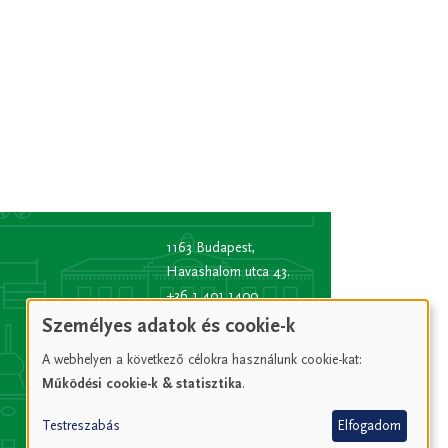
1163 Budapest,
Havashalom utca 43.
+36 1 401 1400
info
[kukac]
bp16.hu
Személyes adatok és cookie-k
(info[at]bp16[dot]hu)
A webhelyen a következő célokra használunk cookie-kat:
Hivatali kapu rövid
Működési cookie-k & statisztika
.
név:
XVIPOLG
KRID
Testreszabás
Elfogadom
azonosító:
207157352