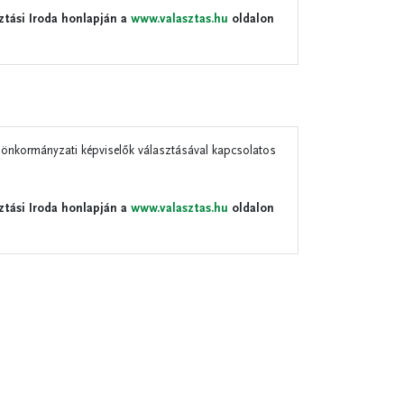
ztási Iroda honlapján a
www.valasztas.hu
oldalon
 önkormányzati képviselők választásával kapcsolatos
ztási Iroda honlapján a
www.valasztas.hu
oldalon