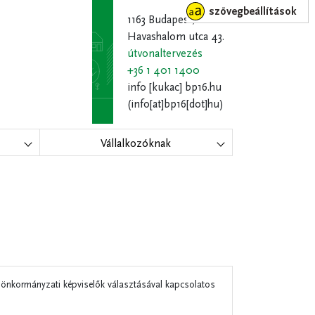
szövegbeállítások
1163 Budapest,
Havashalom utca 43.
útvonaltervezés
+36 1 401 1400
info
[kukac]
bp16.hu
(info[at]bp16[dot]hu)
Vállalkozóknak
 önkormányzati képviselők választásával kapcsolatos