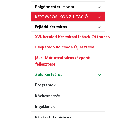
Polgármesteri Hivatal
KERTVÁROSI KONZULTÁCIÓ
Fejlődő Kertváros
XVI. kerületi Kertvárosi Idősek Otthona
Cseperedő Bölcsőde fejlesztése
Jókai Mór utcai városközpont
fejlesztése
Zöld Kertváros
Programok
Közbeszerzés
Ingatlanok
Pályázati felhívások