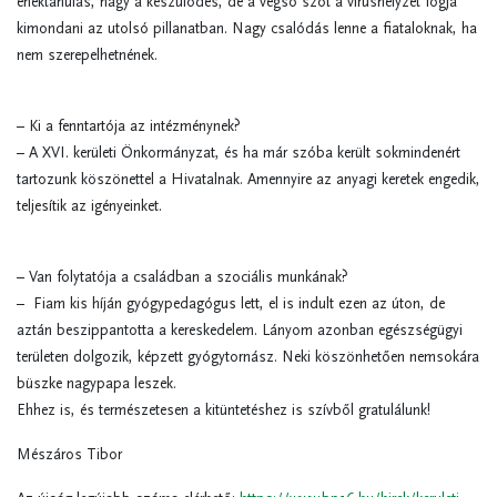
énektanulás, nagy a készülődés, de a végső szót a vírushelyzet fogja
kimondani az utolsó pillanatban. Nagy csalódás lenne a fiataloknak, ha
nem szerepelhetnének.
– Ki a fenntartója az intézménynek?
– A XVI. kerületi Önkormányzat, és ha már szóba került sokmindenért
tartozunk köszönettel a Hivatalnak. Amennyire az anyagi keretek engedik,
teljesítik az igényeinket.
– Van folytatója a családban a szociális munkának?
– Fiam kis híján gyógypedagógus lett, el is indult ezen az úton, de
aztán beszippantotta a kereskedelem. Lányom azonban egészségügyi
területen dolgozik, képzett gyógytornász. Neki köszönhetően nemsokára
büszke nagypapa leszek.
Ehhez is, és természetesen a kitüntetéshez is szívből gratulálunk!
Mészáros Tibor