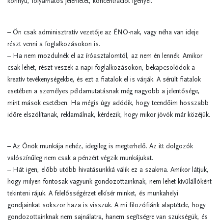
könnyű, folyamatos jelenlétet, koncentrációt igényel.
– Ön csak adminisztratív vezetője az ÉNO-nak, vagy néha van ideje
részt venni a foglalkozásokon is.
– Ha nem mozdulnék el az íróasztalomtól, az nem én lennék. Amikor
csak lehet, részt veszek a napi foglalkozásokon, bekapcsolódok a
kreatív tevékenységekbe, és ezt a fiatalok el is várják. A sérült fiatalok
esetében a személyes példamutatásnak még nagyobb a jelentősége,
mint mások esetében. Ha mégis úgy adódik, hogy teendőim hosszabb
időre elszólítanak, reklamálnak, kérdezik, hogy mikor jövök már közéjük.
– Az Önök munkája nehéz, idegileg is megterhelő. Az itt dolgozók
valószínűleg nem csak a pénzért végzik munkájukat.
– Hát igen, előbb utóbb hivatásunkká válik ez a szakma. Amikor látjuk,
hogy milyen fontosak vagyunk gondozottainknak, nem lehet kívülállóként
tekinteni rájuk. A felelősségérzet elkísér minket, és munkahelyi
gondjainkat sokszor haza is visszük. A mi filozófiánk alaptétele, hogy
gondozottainknak nem sajnálatra, hanem segítségre van szükségük, és