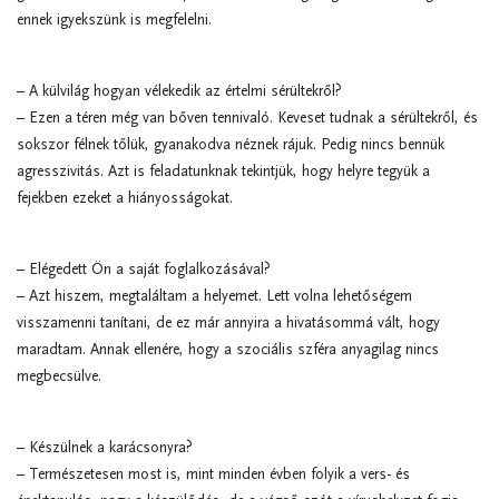
ennek igyekszünk is megfelelni.
– A külvilág hogyan vélekedik az értelmi sérültekről?
– Ezen a téren még van bőven tennivaló. Keveset tudnak a sérültekről, és
sokszor félnek tőlük, gyanakodva néznek rájuk. Pedig nincs bennük
agresszivitás. Azt is feladatunknak tekintjük, hogy helyre tegyük a
fejekben ezeket a hiányosságokat.
– Elégedett Ön a saját foglalkozásával?
– Azt hiszem, megtaláltam a helyemet. Lett volna lehetőségem
visszamenni tanítani, de ez már annyira a hivatásommá vált, hogy
maradtam. Annak ellenére, hogy a szociális szféra anyagilag nincs
megbecsülve.
– Készülnek a karácsonyra?
– Természetesen most is, mint minden évben folyik a vers- és