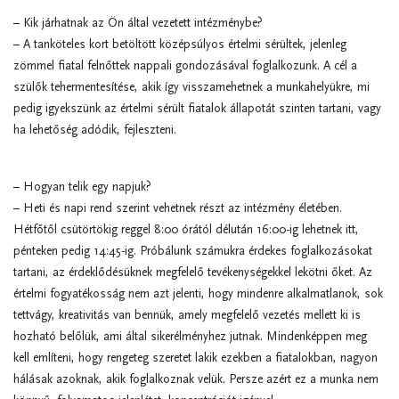
– Kik járhatnak az Ön által vezetett intézménybe?
– A tanköteles kort betöltött középsúlyos értelmi sérültek, jelenleg
zömmel fiatal felnőttek nappali gondozásával foglalkozunk. A cél a
szülők tehermentesítése, akik így visszamehetnek a munkahelyükre, mi
pedig igyekszünk az értelmi sérült fiatalok állapotát szinten tartani, vagy
ha lehetőség adódik, fejleszteni.
– Hogyan telik egy napjuk?
– Heti és napi rend szerint vehetnek részt az intézmény életében.
Hétfőtől csütörtökig reggel 8:00 órától délután 16:00-ig lehetnek itt,
pénteken pedig 14:45-ig. Próbálunk számukra érdekes foglalkozásokat
tartani, az érdeklődésüknek megfelelő tevékenységekkel lekötni őket. Az
értelmi fogyatékosság nem azt jelenti, hogy mindenre alkalmatlanok, sok
tettvágy, kreativitás van bennük, amely megfelelő vezetés mellett ki is
hozható belőlük, ami által sikerélményhez jutnak. Mindenképpen meg
kell említeni, hogy rengeteg szeretet lakik ezekben a fiatalokban, nagyon
hálásak azoknak, akik foglalkoznak velük. Persze azért ez a munka nem