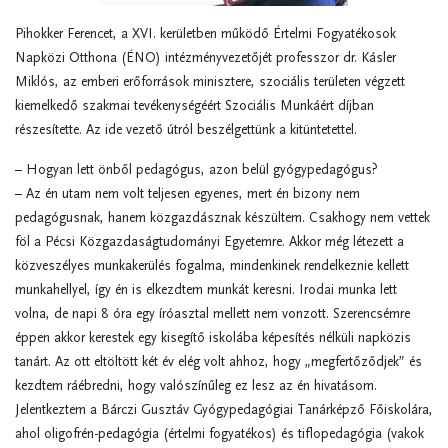
Pihokker Ferencet, a XVI. kerületben működő Értelmi Fogyatékosok
Napközi Otthona (ÉNO) intézményvezetőjét professzor dr. Kásler
Miklós, az emberi erőforrások minisztere, szociális területen végzett
kiemelkedő szakmai tevékenységéért Szociális Munkáért díjban
részesítette. Az ide vezető útról beszélgettünk a kitüntetettel.
– Hogyan lett önből pedagógus, azon belül gyógypedagógus?
– Az én utam nem volt teljesen egyenes, mert én bizony nem
pedagógusnak, hanem közgazdásznak készültem. Csakhogy nem vettek
föl a Pécsi Közgazdaságtudományi Egyetemre. Akkor még létezett a
közveszélyes munkakerülés fogalma, mindenkinek rendelkeznie kellett
munkahellyel, így én is elkezdtem munkát keresni. Irodai munka lett
volna, de napi 8 óra egy íróasztal mellett nem vonzott. Szerencsémre
éppen akkor kerestek egy kisegítő iskolába képesítés nélküli napközis
tanárt. Az ott eltöltött két év elég volt ahhoz, hogy „megfertőződjek” és
kezdtem ráébredni, hogy valószínűleg ez lesz az én hivatásom.
Jelentkeztem a Bárczi Gusztáv Gyógypedagógiai Tanárképző Főiskolára,
ahol oligofrén-pedagógia (értelmi fogyatékos) és tiflopedagógia (vakok