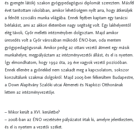
és gyengén látók) szakon gyógypedagógusi diplomát szereztem. Másfél
évet tanítottam iskolában, amikor lehetőségem nyílt arra, hogy átkerüljek
a felnőtt szociális munka világába. Ennek fejében kaptam egy tanácsi
bérlakást, ami az akkori életemben nagy segítség volt. Egy lakhelyemtől
elég távoli, Győr melletti intézményben dolgoztam. Majd amikor
üresedés volt a Győr városában működő ÉNO-ban, oda mentem
gyógypedagógusnak. Amikor pedig az ottani vezető átment egy másik
munkahelyre, megpályáztam az intézményvezetői állást, és el is nyertem.
Így elmondhatom, hogy 1992 óta, 29 éve vagyok vezető pozícióban.
Ennek ellenére a győriekkel nem szakadt meg a kapcsolatom, sokszor
konzultálunk szakmai dolgokról. Majd 2005-ben felkerültem Budapestre,
a Down Alapítvány Szalóki utcai Átmeneti és Napközi Otthonának
lettem az intézményvezetője.
– Mikor került a XVI. kerületbe?
– 2008-ban az ÉNO vezetésére pályázatot írtak ki, amelyre jelentkeztem,
és el is nyertem a vezetői széket.