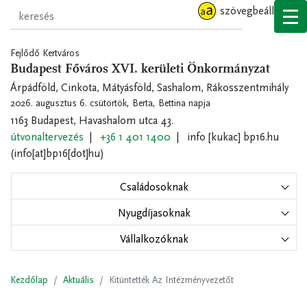
Ugrás
szövegbeállítások
a
tartalomra
Fejlődő Kertváros
Budapest Főváros XVI. kerületi Önkormányzat
Árpádföld, Cinkota, Mátyásföld, Sashalom, Rákosszentmihály
2026. augusztus 6. csütörtök,
Berta, Bettina napja
1163 Budapest, Havashalom utca 43.
útvonaltervezés
+36 1 401 1400
info
[kukac]
bp16.hu
(info[at]bp16[dot]hu)
Családosoknak
Nyugdíjasoknak
Vállalkozóknak
Kezdőlap
Aktuális
Kitüntették Az Intézményvezetőt