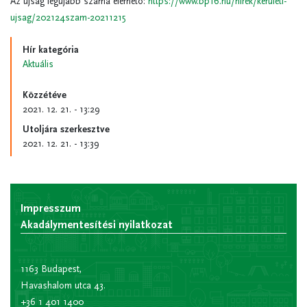
Az újság legújabb száma elérhető:
https://www.bp16.hu/hirek/keruleti-
ujsag/202124szam-20211215
Hír kategória
Aktuális
Közzétéve
2021. 12. 21. - 13:29
Utoljára szerkesztve
2021. 12. 21. - 13:39
Impresszum
Akadálymentesítési nyilatkozat
1163 Budapest,
Havashalom utca 43.
+36 1 401 1400