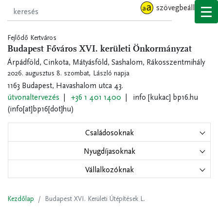
Ugrás
szövegbeállítások
a
tartalomra
Fejlődő Kertváros
Budapest Főváros XVI. kerületi Önkormányzat
Árpádföld, Cinkota, Mátyásföld, Sashalom, Rákosszentmihály
2026. augusztus 8. szombat,
László napja
1163 Budapest, Havashalom utca 43.
útvonaltervezés
+36 1 401 1400
info
[kukac]
bp16.hu
(info[at]bp16[dot]hu)
Családosoknak
Nyugdíjasoknak
Vállalkozóknak
Kezdőlap
Budapest XVI. Kerületi Útépítések L.