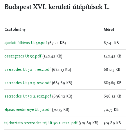
Budapest XVI. kerületi útépítések L.
Csatolmány
Méret
ajanlati felhivas Ut 50.pdf
(67.41 KB)
67.41 KB
osszegezes Ut 50.pdf
(140.42 KB)
140.42 KB
szerzodes Ut 50 1. resz.pdf
(681.13 KB)
681.13 KB
szerzodes Ut 50 3. resz.pdf
(683.69 KB)
683.69 KB
szerzodes Ut 50 2. resz.pdf
(696.12 KB)
696.12 KB
eljaras eredmenye Ut 50.pdf
(70.75 KB)
70.75 KB
tajekoztato-szerzodes-telj-Ut 50 1. resz .pdf
(303.89 KB)
303.89 KB