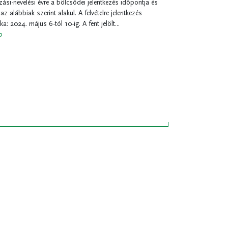
ási-nevelési évre a bölcsődei jelentkezés időpontja és
z alábbiak szerint alakul. A felvételre jelentkezés
a: 2024. május 6-tól 10-ig. A fent jelölt...
b