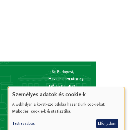
1163 Budapest,
Havashalom utca 43.
+36 1 401 1400
info
[kukac]
bp16.hu
Személyes adatok és cookie-k
(info[at]bp16[dot]hu)
A webhelyen a következő célokra használunk cookie-kat:
Hivatali kapu rövid
Működési cookie-k & statisztika
.
név:
XVIPOLG
KRID
Testreszabás
Elfogadom
azonosító:
207157352