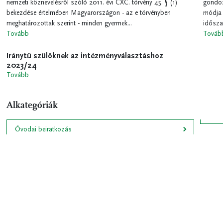
nemzeti köznevelésről szóló 2011. évi CXC. törvény 45. § (1)
gondoz
bekezdése értelmében Magyarországon - az e törvényben
módja a
meghatározottak szerint - minden gyermek...
időszak
Tovább
Továb
Iránytű szülőknek az intézményválasztáshoz
2023/24
Tovább
Alkategóriák
Óvodai beiratkozás