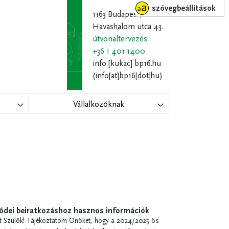
szövegbeállítások
1163 Budapest,
Havashalom utca 43.
útvonaltervezés
+36 1 401 1400
info
[kukac]
bp16.hu
(info[at]bp16[dot]hu)
Vállalkozóknak
ődei beiratkozáshoz hasznos információk
lt Szülők! Tájékoztatom Önöket, hogy a 2024/2025-ös