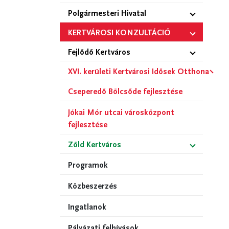
Polgármesteri Hivatal
KERTVÁROSI KONZULTÁCIÓ
Fejlődő Kertváros
XVI. kerületi Kertvárosi Idősek Otthona
Cseperedő Bölcsőde fejlesztése
Jókai Mór utcai városközpont
fejlesztése
Zöld Kertváros
Programok
Közbeszerzés
Ingatlanok
Pályázati felhívások