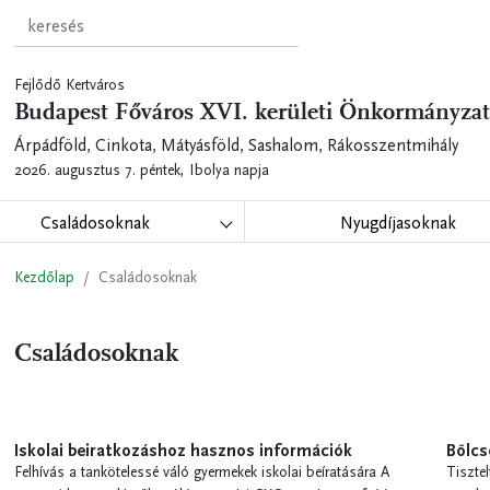
Fejlődő Kertváros
Budapest Főváros XVI. kerületi Önkormányzat
Árpádföld, Cinkota, Mátyásföld, Sashalom, Rákosszentmihály
2026. augusztus 7. péntek,
Ibolya napja
Családosoknak
Nyugdíjasoknak
Kezdőlap
Családosoknak
Családosoknak
Iskolai beiratkozáshoz hasznos információk
Bölcs
Felhívás a tankötelessé váló gyermekek iskolai beíratására A
Tiszte