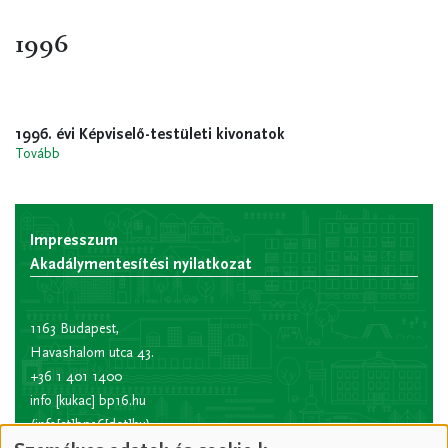
1996
1996. évi Képviselő-testületi kivonatok
Tovább
Impresszum
Akadálymentesítési nyilatkozat
1163 Budapest,
Havashalom utca 43.
+36 1 401 1400
info
[kukac]
bp16.hu
(info[at]bp16[dot]hu)