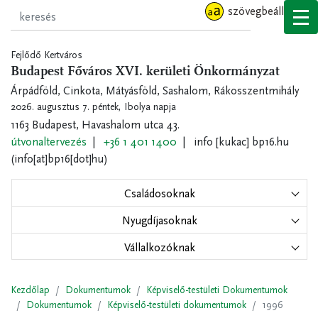
Ugrás
szövegbeállítások
a
tartalomra
Fejlődő Kertváros
Budapest Főváros XVI. kerületi Önkormányzat
Árpádföld, Cinkota, Mátyásföld, Sashalom, Rákosszentmihály
2026. augusztus 7. péntek,
Ibolya napja
1163 Budapest, Havashalom utca 43.
útvonaltervezés
+36 1 401 1400
info
[kukac]
bp16.hu
(info[at]bp16[dot]hu)
Családosoknak
Nyugdíjasoknak
Vállalkozóknak
Kezdőlap
Dokumentumok
Képviselő-testületi Dokumentumok
Dokumentumok
Képviselő-testületi dokumentumok
1996