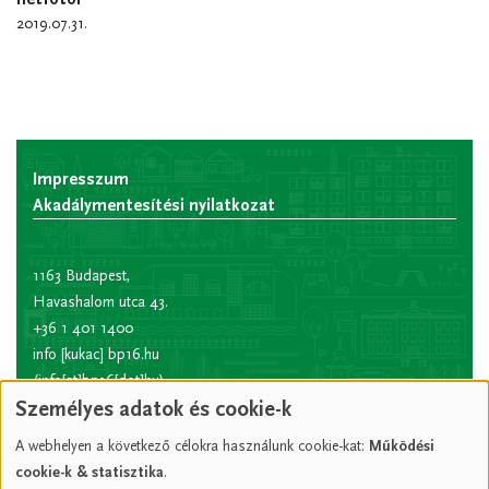
2019.07.31.
Impresszum
Akadálymentesítési nyilatkozat
1163 Budapest,
Havashalom utca 43.
+36 1 401 1400
info
[kukac]
bp16.hu
(info[at]bp16[dot]hu)
Személyes adatok és cookie-k
Hivatali kapu rövid
név:
XVIPOLG
A webhelyen a következő célokra használunk cookie-kat:
Működési
KRID
cookie-k & statisztika
.
azonosító:
207157352