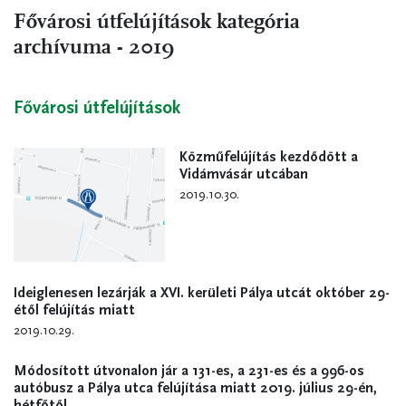
Fővárosi útfelújítások kategória
archívuma - 2019
Fővárosi útfelújítások
Közműfelújítás kezdődött a
Vidámvásár utcában
2019.10.30.
Ideiglenesen lezárják a XVI. kerületi Pálya utcát október 29-
étől felújítás miatt
2019.10.29.
Módosított útvonalon jár a 131-es, a 231-es és a 996-os
autóbusz a Pálya utca felújítása miatt 2019. július 29-én,
hétfőtől