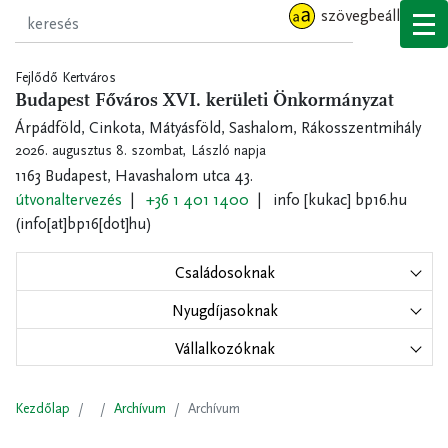
Ugrás
szövegbeállítások
a
tartalomra
Fejlődő Kertváros
Budapest Főváros XVI. kerületi Önkormányzat
Árpádföld, Cinkota, Mátyásföld, Sashalom, Rákosszentmihály
2026. augusztus 8. szombat,
László napja
1163 Budapest, Havashalom utca 43.
útvonaltervezés
+36 1 401 1400
info
[kukac]
bp16.hu
(info[at]bp16[dot]hu)
Családosoknak
Nyugdíjasoknak
Vállalkozóknak
Kezdőlap
Archívum
Archívum