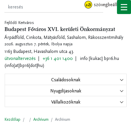
Ugrás
szövegbeállítások
a
tartalomra
Fejlődő Kertváros
Budapest Főváros XVI. kerületi Önkormányzat
Árpádföld, Cinkota, Mátyásföld, Sashalom, Rákosszentmihály
2026. augusztus 7. péntek,
Ibolya napja
1163 Budapest, Havashalom utca 43.
útvonaltervezés
+36 1 401 1400
info
[kukac]
bp16.hu
(info[at]bp16[dot]hu)
Családosoknak
Nyugdíjasoknak
Vállalkozóknak
Kezdőlap
Archívum
Archívum