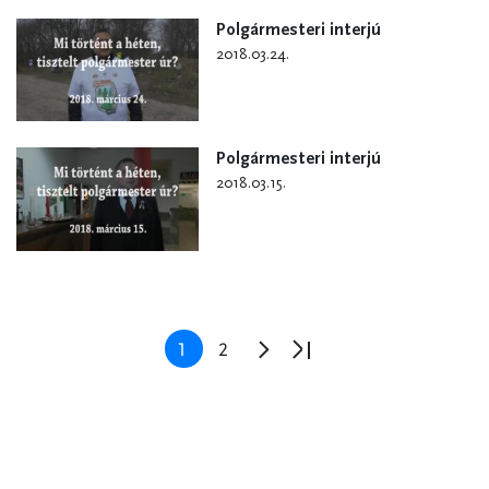
Polgármesteri interjú
2018.03.24.
Polgármesteri interjú
2018.03.15.
Oldalszámozás
Jelenlegi
1
Oldal
2
Következő
Utolsó
oldal
oldal
oldal