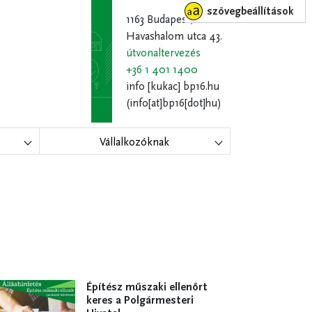
szövegbeállítások
1163 Budapest,
Havashalom utca 43.
útvonaltervezés
+36 1 401 1400
info
[kukac]
bp16.hu
(info[at]bp16[dot]hu)
Vállalkozóknak
Építész műszaki ellenőrt
keres a Polgármesteri