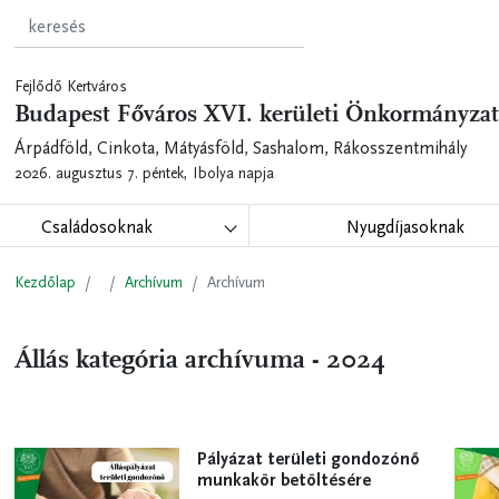
Fejlődő Kertváros
Budapest Főváros XVI. kerületi Önkormányzat
Árpádföld, Cinkota, Mátyásföld, Sashalom, Rákosszentmihály
2026. augusztus 7. péntek,
Ibolya napja
Családosoknak
Nyugdíjasoknak
Kezdőlap
Archívum
Archívum
Állás kategória archívuma - 2024
Pályázat területi gondozónő
munkakör betöltésére