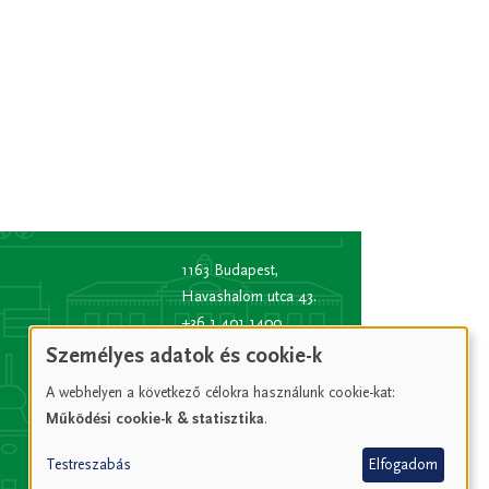
1163 Budapest,
Havashalom utca 43.
+36 1 401 1400
info
[kukac]
bp16.hu
Személyes adatok és cookie-k
(info[at]bp16[dot]hu)
A webhelyen a következő célokra használunk cookie-kat:
Hivatali kapu rövid
Működési cookie-k & statisztika
.
név:
XVIPOLG
KRID
Testreszabás
Elfogadom
azonosító:
207157352