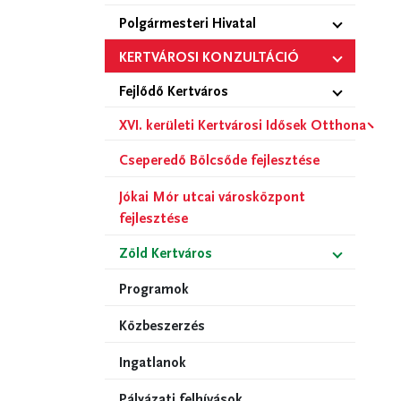
Polgármesteri Hivatal
KERTVÁROSI KONZULTÁCIÓ
Fejlődő Kertváros
XVI. kerületi Kertvárosi Idősek Otthona
Cseperedő Bölcsőde fejlesztése
Jókai Mór utcai városközpont
fejlesztése
Zöld Kertváros
Programok
Közbeszerzés
Ingatlanok
Pályázati felhívások