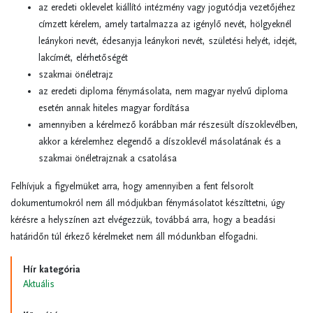
az eredeti oklevelet kiállító intézmény vagy jogutódja vezetőjéhez
címzett kérelem, amely tartalmazza az igénylő nevét, hölgyeknél
leánykori nevét, édesanyja leánykori nevét, születési helyét, idejét,
lakcímét, elérhetőségét
szakmai önéletrajz
az eredeti diploma fénymásolata, nem magyar nyelvű diploma
esetén annak hiteles magyar fordítása
amennyiben a kérelmező korábban már részesült díszoklevélben,
akkor a kérelemhez elegendő a díszoklevél másolatának és a
szakmai önéletrajznak a csatolása
Felhívjuk a figyelmüket arra, hogy amennyiben a fent felsorolt
dokumentumokról nem áll módjukban fénymásolatot készíttetni, úgy
kérésre a helyszínen azt elvégezzük, továbbá arra, hogy a beadási
határidőn túl érkező kérelmeket nem áll módunkban elfogadni.
Hír kategória
Aktuális