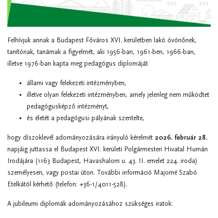
Felhívjuk annak a Budapest Főváros XVI. kerületben lakó óvónőnek,
tanítónak, tanárnak a figyelmét, aki 1956-ban, 1961-ben, 1966-ban,
illetve 1976-ban kapta meg pedagógus diplomáját
állami vagy felekezeti intézményben,
illetve olyan felekezeti intézményben, amely jelenleg nem működtet
pedagógusképző intézményt,
és életét a pedagógusi pályának szentelte,
hogy díszoklevél adományozására irányuló kérelmét
2026. február 28.
napjáig juttassa el Budapest XVI. kerületi Polgármesteri Hivatal Humán
Irodájára (1163 Budapest, Havashalom u. 43. II. emelet 224. iroda)
személyesen, vagy postai úton. További információ Majorné Szabó
Etelkától kérhető (telefon: +36-1/4011-528).
A jubileumi diplomák adományozásához szükséges iratok: