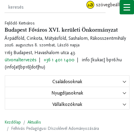
Ugrás
szövegbeállítások
a
tartalomra
Fejlődő Kertváros
Budapest Főváros XVI. kerületi Önkormányzat
Árpádföld, Cinkota, Mátyásföld, Sashalom, Rákosszentmihály
2026. augusztus 8. szombat,
László napja
1163 Budapest, Havashalom utca 43.
útvonaltervezés
+36 1 401 1400
info
[kukac]
bp16.hu
(info[at]bp16[dot]hu)
Családosoknak
Nyugdíjasoknak
Vállalkozóknak
Kezdőlap
Aktuális
Felhívás Pedagógusi Díszoklevél Adományozására