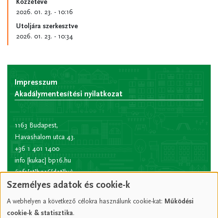
Közzétéve
2026. 01. 23. - 10:16
Utoljára szerkesztve
2026. 01. 23. - 10:34
Impresszum
Akadálymentesítési nyilatkozat
1163 Budapest,
Havashalom utca 43.
+36 1 401 1400
info
[kukac]
bp16.hu
(info[at]bp16[dot]hu)
Személyes adatok és cookie-k
Hivatali kapu rövid
név:
XVIPOLG
A webhelyen a következő célokra használunk cookie-kat:
Működési
KRID
cookie-k & statisztika
.