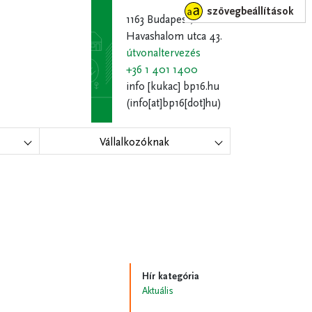
szövegbeállítások
1163 Budapest,
Havashalom utca 43.
útvonaltervezés
+36 1 401 1400
info
[kukac]
bp16.hu
(info[at]bp16[dot]hu)
Vállalkozóknak
Hír kategória
Aktuális