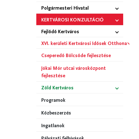
Polgármesteri Hivatal
KERTVÁROSI KONZULTÁCIÓ
Fejlődő Kertváros
XVI. kerületi Kertvárosi Idősek Otthona
Cseperedő Bölcsőde fejlesztése
Jókai Mór utcai városközpont
fejlesztése
Zöld Kertváros
Programok
Közbeszerzés
Ingatlanok
Pályázati felhívások