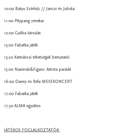
10:00 Batyu Színház // Jancsi és Juliska
11:00 Pitypang zenekar
12:00 Guliba társulat
13:00 Fabatka játék
13:20 Kertvárosi tehetségek bemutatói
15:00 Naninski&Figaro: Artista parádé
16:00 Danny és Béla MESEKONCERT
17:00 Fabatka játék
17:30 ALMA együttes
JÁTÉKOS FOGLALKOZTATÓK: