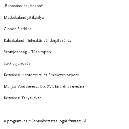
-Babasátor és játszótér
Mackókaland játékpálya
Gibbon Slackline
Kalózkaland - Interaktív vándorjátszóház
Szomjoltóság – Tűzoltópark
Sakkfoglalkozás
Kertvárosi Helytörténeti és Emlékezetközpont
Magyar Vöröskereszt Bp. XVI. kerületi szervezete
Kertvárosi Tanyaudvar
A program- és műsorváltoztatás jogát fenntartjuk!