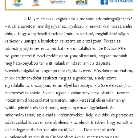
– Milyen célokkal vágtak neki a mostani adománygyűjtésnek?
– A cél alapvetően mindig ugyanaz, igyekszünk munkánkkal hozzájárulni
ahhoz, hogy a legelesettebbek számára is szebbé, meghittebbé váljon
karácsony ünnepe a kerületben és szerte az országban. Persze az
adománygyűjtésnek ezt a módját nem mi találtuk ki. De Kovács Péter
polgármesterrel 6 évvel ezelőtt azon gondolkodtunk, hogyan tudnánk
még hatékonyabbá tenni itt nálunk mindazt, amit a Baptista
Szeretetszolgálat országosan már régóta szervez. Büszkén mondhatom,
ennek eredményeként született meg az a gyakorlat, amely szinte
egyedülálló az országban, és amellyel közösségünk a Szeretetszolgálat
elismerését is kivívta. Sikerült ugyanis valamennyi helyi oktatási, nevelési
intézménnyel kapcsolatot teremteni, rajtuk keresztül elérni valamennyi
szülőt, jelentős részüket pedig meg is nyerni az ügyünknek. Az
önkormányzattal, az oktatási intézményekkel, helyi civilekkel és persze az
adakozókkal közösen sikerült elérnünk az elmúlt 6 évben, hogy ez vált a
kerület legjelentősebb karitatív akciójává. – De nemcsak azért
különlegesek az elmúlt év Cipősdoboz Akciói, mert nagyon nagy