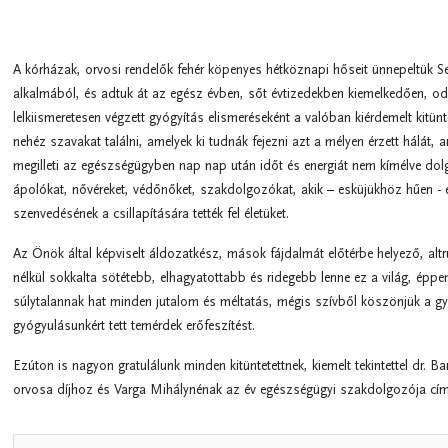
A kórházak, orvosi rendelők fehér köpenyes hétköznapi hőseit ünnepeltük 
alkalmából, és adtuk át az egész évben, sőt évtizedekben kiemelkedően, o
lelkiismeretesen végzett gyógyítás elismeréseként a valóban kiérdemelt kitünt
nehéz szavakat találni, amelyek ki tudnák fejezni azt a mélyen érzett hálát, a
megilleti az egészségügyben nap nap után időt és energiát nem kímélve do
ápolókat, nővéreket, védőnőket, szakdolgozókat, akik – esküjükhöz hűen - 
szenvedésének a csillapítására tették fel életüket.
Az Önök által képviselt áldozatkész, mások fájdalmát előtérbe helyező, al
nélkül sokkalta sötétebb, elhagyatottabb és ridegebb lenne ez a világ, éppen
súlytalannak hat minden jutalom és méltatás, mégis szívből köszönjük a gy
gyógyulásunkért tett temérdek erőfeszítést.
Ezúton is nagyon gratulálunk minden kitüntetettnek, kiemelt tekintettel dr. Ba
orvosa díjhoz és Varga Mihálynénak az év egészségügyi szakdolgozója cí