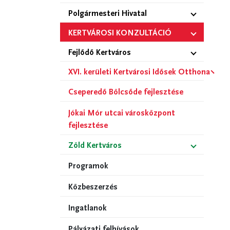
Polgármesteri Hivatal
KERTVÁROSI KONZULTÁCIÓ
Fejlődő Kertváros
XVI. kerületi Kertvárosi Idősek Otthona
Cseperedő Bölcsőde fejlesztése
Jókai Mór utcai városközpont
fejlesztése
Zöld Kertváros
Programok
Közbeszerzés
Ingatlanok
Pályázati felhívások