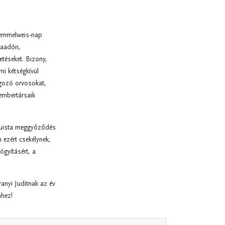
Semmelweis-nap
daadón,
etéseket. Bizony,
mi kétségkívül
lgozó orvosokat,
embertársaik
truista meggyőződés
 ezért csekélynek,
ógyításért, a
ranyi Juditnak az év
mhez!