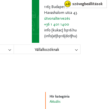
szövegbeállítások
1163 Budapest,
Havashalom utca 43.
útvonaltervezés
+36 1 401 1400
info
[kukac]
bp16.hu
(info[at]bp16[dot]hu)
Vállalkozóknak
Hír kategória
Aktuális