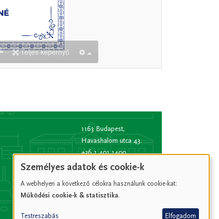
1163 Budapest,
Havashalom utca 43.
+36 1 401 1400
info
[kukac]
bp16.hu
Személyes adatok és cookie-k
(info[at]bp16[dot]hu)
A webhelyen a következő célokra használunk cookie-kat:
Hivatali kapu rövid
Működési cookie-k & statisztika
.
név:
XVIPOLG
KRID
Testreszabás
Elfogadom