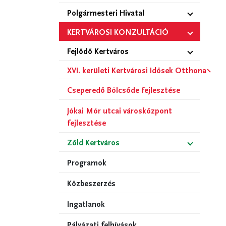
Polgármesteri Hivatal
KERTVÁROSI KONZULTÁCIÓ
Fejlődő Kertváros
XVI. kerületi Kertvárosi Idősek Otthona
Cseperedő Bölcsőde fejlesztése
Jókai Mór utcai városközpont
fejlesztése
Zöld Kertváros
Programok
Közbeszerzés
Ingatlanok
Pályázati felhívások