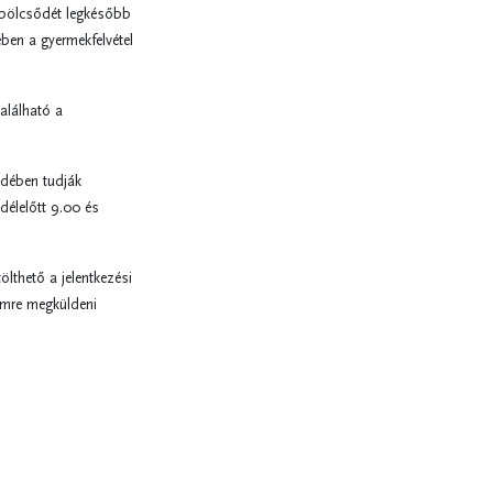
 bölcsődét legkésőbb
ben a gyermekfelvétel
alálható a
sődében tudják
délelőtt 9.00 és
ölthető a jelentkezési
mre megküldeni