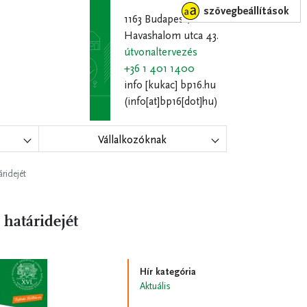
szövegbeállítások
1163 Budapest,
Havashalom utca 43.
útvonaltervezés
+36 1 401 1400
info
[kukac]
bp16.hu
(info[at]bp16[dot]hu)
Vállalkozóknak
ridejét
 határidejét
Hír kategória
Aktuális