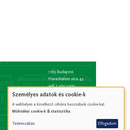
1163 Budapest,
Havashalom utca 43.
+36 1 401 1400
info
[kukac]
bp16.hu
Személyes adatok és cookie-k
(info[at]bp16[dot]hu)
A webhelyen a következő célokra használunk cookie-kat:
Hivatali kapu rövid
Működési cookie-k & statisztika
.
név:
XVIPOLG
KRID
Testreszabás
Elfogadom
azonosító:
207157352