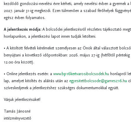
kezdődő gondozási-nevelési évre kérheti, amely nevelési évben a gyermek a
2027. január 31-ig megkezdi. Ezen túlmenően a szabad férőhelyek függvényé
egész évben folyamatos.
A jelentkezés módja:
A bölcsődei jelentkezésről részletes tájékoztató megt
honlapunkon, a jelentkezési lapot innen tudják letölteni.
• A kitöltött felvételi kérelmeket személyesen az Önök által választott bölc
benyújtani a következő időpontokban: 2026. május 27-ig (hétfőtől péntekig 
12.00 óra között).
• Online jelentkezés esetén: a
www.bp16kertvarosibolcsodek.hu
honlapról let
lap, amelyet kitöltés és aláírás után az
egyesitettbolcsode@gamesz16.hu
cí
szíveskedjenek a jelentkezéshez szükséges dokumentumokkal együtt.
Várjuk jelentkezésüket!
Tamás Jánosné
intézményvezető