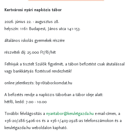
Kertvárosi nyári napközis tábor
2026. június 22. - augusztus 28.
helyszín: 1161 Budapest, János utca 141-153.
általános iskolás gyermekek részére
részvételi díj: 25.000 Ft/fő/hét
Felhívjuk a tisztelt Szülők figyelmét, a tábori befizetést csak átutalással
vagy bankkártyás fizetéssel rendezhetik!
online jelentkezés: bp16tabor.komdat.hu
A befizetés rendje a napközis táborban a tábor ideje alatt:
hétfő, kedd: 7.00 - 10.00
További felvilágosítás a
nyaritabor@keruletgazda.hu
e-mail-címen, a
+36-20/286-5406-os és a +36-1/403-2928-as telefonszámokon és a
keruletgazda.hu weboldalon kapható.