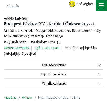
Ugrás
szövegbeállítások
a
tartalomra
Fejlődő Kertváros
Budapest Főváros XVI. kerületi Önkormányzat
Árpádföld, Cinkota, Mátyásföld, Sashalom, Rákosszentmihály
2026. augusztus 9. vasárnap,
Emőd napja
1163 Budapest, Havashalom utca 43.
útvonaltervezés
+36 1 401 1400
info
[kukac]
bp16.hu
(info[at]bp16[dot]hu)
Családosoknak
Nyugdíjasoknak
Vállalkozóknak
Kezdőlap
Aktuális
Nyári Napközis Tábor Idén Is