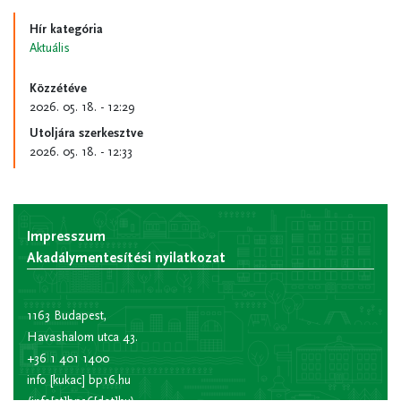
Hír kategória
Aktuális
Közzétéve
2026. 05. 18. - 12:29
Utoljára szerkesztve
2026. 05. 18. - 12:33
Impresszum
Akadálymentesítési nyilatkozat
1163 Budapest,
Havashalom utca 43.
+36 1 401 1400
info
[kukac]
bp16.hu