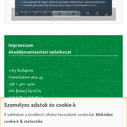
Impresszum
Akadálymentesítési nyilatkozat
1163 Budapest,
Havashalom utca 43.
+36 1 401 1400
info
[kukac]
bp16.hu
(info[at]bp16[dot]hu)
Személyes adatok és cookie-k
Hivatali kapu rövid
név:
XVIPOLG
A webhelyen a következő célokra használunk cookie-kat:
Működési
KRID
cookie-k & statisztika
.
azonosító:
207157352