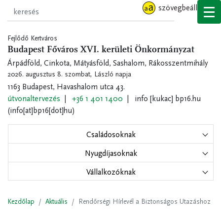
Ugrás
szövegbeállítások
a
tartalomra
Fejlődő Kertváros
Budapest Főváros XVI. kerületi Önkormányzat
Árpádföld, Cinkota, Mátyásföld, Sashalom, Rákosszentmihály
2026. augusztus 8. szombat,
László napja
1163 Budapest, Havashalom utca 43.
útvonaltervezés
+36 1 401 1400
info
[kukac]
bp16.hu
(info[at]bp16[dot]hu)
Családosoknak
Nyugdíjasoknak
Vállalkozóknak
Kezdőlap
Aktuális
Rendőrségi Hírlevél a Biztonságos Utazáshoz