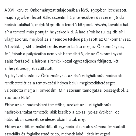
A XVI. kerületi Önkormányzat tulajdonában lévő, 1905-ben létrehozott,
majd 1950-ben lezárt Rákosszentmihályi temetőben összesen 36 db
hadisír található, melyből 30 db a temető központi részén, további hat
sír a temető más pontján helyezkedik el. A hadisírok közül 24 db sír I.
világháborús, melyből 21 sír rendbe tételére pályázott az Önkormányzat.
A további 3 sírt a terület
rendezésekor találta meg az Önkormányzat,
felújításuk a pályázatba nem volt beemelhető, de az Önkormányzat
saját forrásból a három síremlék közül egyet teljesen felújított, két
sírhelyet pedig letisztíttatott.
A pályázat során az Önkormányzat az első világháborús hadisírok
rendbetételét és a temetkezési helyen belüli megközelíthetőségét
valósította meg a Honvédelmi Minisztérium támogatási összegéből, 2
100 000 Ft-ból.
Ebbe az un. hadirokkant temetőbe, azokat az I. világháborús
hadirokkantakat temették, akik később a 20-as, 30-as években, de
háborúban szerzett sérülések okán haltak meg.
Ebben az időben működött itt egy hadirokkantak számára fenntartott
szociális és foglalkoztató telep, melynek lakói leltek itt végső