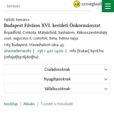
Ugrás
szövegbeállítások
a
tartalomra
Fejlődő Kertváros
Budapest Főváros XVI. kerületi Önkormányzat
Árpádföld, Cinkota, Mátyásföld, Sashalom, Rákosszentmihály
2026. augusztus 6. csütörtök,
Berta, Bettina napja
1163 Budapest, Havashalom utca 43.
útvonaltervezés
+36 1 401 1400
info
[kukac]
bp16.hu
(info[at]bp16[dot]hu)
Családosoknak
Nyugdíjasoknak
Vállalkozóknak
Kezdőlap
Aktuális
Tisztelet a Hősöknek!