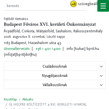
Ugrás
szövegbeállítások
a
tartalomra
Fejlődő Kertváros
Budapest Főváros XVI. kerületi Önkormányzat
Árpádföld, Cinkota, Mátyásföld, Sashalom, Rákosszentmihály
2026. augusztus 8. szombat,
László napja
1163 Budapest, Havashalom utca 43.
útvonaltervezés
+36 1 401 1400
info
[kukac]
bp16.hu
(info[at]bp16[dot]hu)
Családosoknak
Nyugdíjasoknak
Vállalkozóknak
Kezdőlap
Aktuális
ÚJ HELYRE KÖLTÖZÖTT a XVI. KERÜLETI HIVATAL