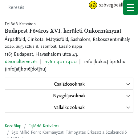
Ugrás
szövegbeállítások
a
tartalomra
Fejlődő Kertváros
Budapest Főváros XVI. kerületi Önkormányzat
Árpádföld, Cinkota, Mátyásföld, Sashalom, Rákosszentmihály
2026. augusztus 8. szombat,
László napja
1163 Budapest, Havashalom utca 43.
útvonaltervezés
+36 1 401 1400
info
[kukac]
bp16.hu
(info[at]bp16[dot]hu)
Családosoknak
Nyugdíjasoknak
Vállalkozóknak
Kezdőlap
Fejlődő Kertváros
850 Millió Forint Kormányzati Támogatás Érkezett a Szakrendelő