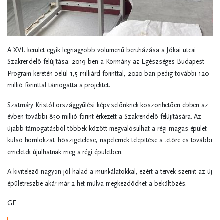
A XVI. kerület egyik legnagyobb volumenű beruházása a Jókai utcai
Szakrendelő felújítása. 2019-ben a Kormány az Egészséges Budapest
Program keretén belül 1,5 milliárd forinttal, 2020-ban pedig további 120
millió forinttal támogatta a projektet.
Szatmáry Kristóf országgyűlési képviselőnknek köszönhetően ebben az
évben további 850 millió forint érkezett a Szakrendelő felújítására. Az
újabb támogatásból többek között megvalósulhat a régi magas épület
külső homlokzati hőszigetelése, napelemek telepítése a tetőre és további
emeletek újulhatnak meg a régi épületben.
A kivitelező nagyon jól halad a munkálatokkal, ezért a tervek szerint az új
épületrészbe akár már 2 hét múlva megkezdődhet a beköltözés.
GF