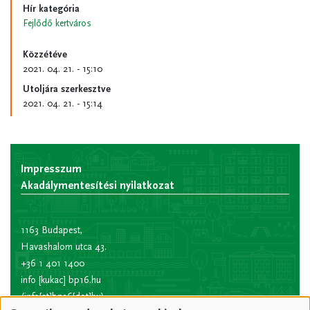
Hír kategória
Fejlődő kertváros
Közzétéve
2021. 04. 21. - 15:10
Utoljára szerkesztve
2021. 04. 21. - 15:14
Impresszum
Akadálymentesítési nyilatkozat
1163 Budapest,
Havashalom utca 43.
+36 1 401 1400
info
[kukac]
bp16.hu
(info[at]bp16[dot]hu)