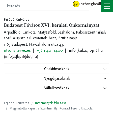
Ugrás
szövegbeállítások
a
tartalomra
Fejlődő Kertváros
Budapest Főváros XVI. kerületi Önkormányzat
Árpádföld, Cinkota, Mátyásföld, Sashalom, Rákosszentmihály
2026. augusztus 6. csütörtök,
Berta, Bettina napja
1163 Budapest, Havashalom utca 43.
útvonaltervezés
+36 1 401 1400
info
[kukac]
bp16.hu
(info[at]bp16[dot]hu)
Családosoknak
Nyugdíjasoknak
Vállalkozóknak
Fejlődő Kertváros
Intézmények felújítása
Megnyitotta kapuit a Szentmihályi Konrád Ferenc Uszoda