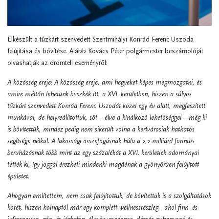
Elkészült a tűzkárt szenvedett Szentmihályi Konrád Ferenc Uszoda
felújítása és bővítése. Alább Kovács Péter polgármester beszámolóját
olvashatják az örömteli eseményről:
A közösség ereje! A közösség ereje, ami hegyeket képes megmozgatni, és
amire méltán lehetünk büszkék itt, a XVI. kerületben, hiszen a súlyos
tűzkárt szenvedett Konrád Ferenc Uszodát közel egy év alatt, megfeszített
munkával, de helyreállítottuk, sőt – élve a kínálkozó lehetőséggel – még ki
is bővítettük, mindez pedig nem sikerült volna a kertvárosiak hathatós
segítsége nélkül. A lakossági összefogásnak hála a 2,2 milliárd forintos
beruházásnak több mint az egy százalékát a XVI. kerületiek adományai
tették ki, így joggal érezheti mindenki magáénak a gyönyörűen felújított
épületet.
Ahogyan említettem, nem csak felújítottuk, de bővítettük is a szolgáltatások
körét, hiszen holnaptól már egy komplett wellnessrészleg - ahol finn- és