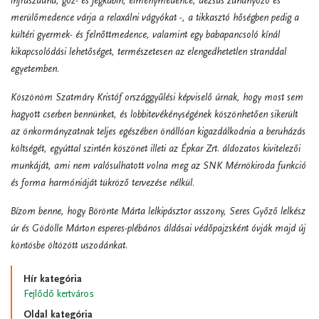
infraszauna, gőz- és jégkabin, élménymedence, dézsás zuhanyozó és
merülőmedence várja a relaxálni vágyókat -, a tikkasztó hőségben pedig a
kültéri gyermek- és felnőttmedence, valamint egy babapancsoló kínál
kikapcsolódási lehetőséget, természetesen az elengedhetetlen stranddal
egyetemben.
Köszönöm Szatmáry Kristóf országgyűlési képviselő úrnak, hogy most sem
hagyott cserben bennünket, és lobbitevékénységének köszönhetően sikerült
az önkormányzatnak teljes egészében önállóan kigazdálkodnia a beruházás
költségét, egyúttal szintén köszönet illeti az Épkar Zrt. áldozatos kivitelezői
munkáját, ami nem valósulhatott volna meg az SNK Mérnökiroda funkció
és forma harmóniáját tükröző tervezése nélkül.
Bízom benne, hogy Börönte Márta lelkipásztor asszony, Seres Győző lelkész
úr és Gödölle Márton esperes-plébános áldásai védőpajzsként óvják majd új
köntösbe öltözött uszodánkat.
Hír kategória
Fejlődő kertváros
Oldal kategória