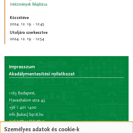
Intézmények felújítása
Közzétéve
2024. 12. 19. - 12:45
Utoljára szerkesztve
2024. 12. 19. - 12:54
Impresszum
Akadálymentesítési nyilatkozat
1163 Budapest,
Havashalom utca 43.
+36 1 401 1400
info
[kukac]
bp16.hu
(info[at]bp16[dot]hu)
Személyes adatok és cookie-k
Hivatali kapu rövid