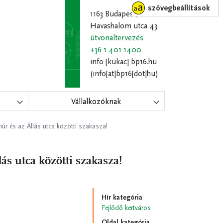
szövegbeállítások
1163 Budapest,
Havashalom utca 43.
útvonaltervezés
+36 1 401 1400
info
[kukac]
bp16.hu
(info[at]bp16[dot]hu)
Vállalkozóknak
úr és az Állás utca közötti szakasza!
ás utca közötti szakasza!
Hír kategória
Fejlődő kertváros
Oldal kategória