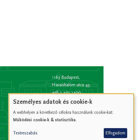
1163 Budapest,
Havashalom utca 43.
+36 1 401 1400
info
[kukac]
bp16.hu
Személyes adatok és cookie-k
(info[at]bp16[dot]hu)
A webhelyen a következő célokra használunk cookie-kat:
Hivatali kapu rövid
Működési cookie-k & statisztika
.
név:
XVIPOLG
KRID
Testreszabás
Elfogadom
azonosító:
207157352