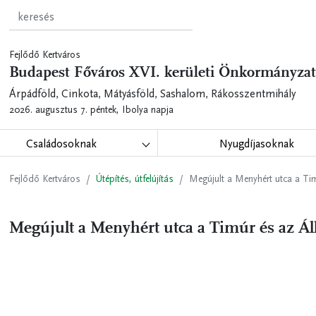
Fejlődő Kertváros
Budapest Főváros XVI. kerületi Önkormányzat
Árpádföld, Cinkota, Mátyásföld, Sashalom, Rákosszentmihály
2026. augusztus 7. péntek,
Ibolya napja
Családosoknak
Nyugdíjasoknak
Fejlődő Kertváros
Útépítés, útfelújítás
Megújult a Menyhért utca a Tim
Megújult a Menyhért utca a Timúr és az Áll