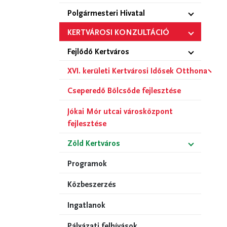
Polgármesteri Hivatal
KERTVÁROSI KONZULTÁCIÓ
Fejlődő Kertváros
XVI. kerületi Kertvárosi Idősek Otthona
Cseperedő Bölcsőde fejlesztése
Jókai Mór utcai városközpont
fejlesztése
Zöld Kertváros
Programok
Közbeszerzés
Ingatlanok
Pályázati felhívások