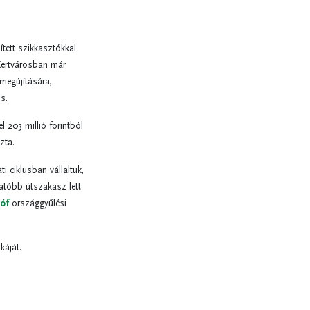
tett szikkasztókkal
 Kertvárosban már
 megújítására,
s.
 203 millió forintból
zta.
 ciklusban vállaltuk,
atóbb útszakasz lett
óf
országgyűlési
káját.