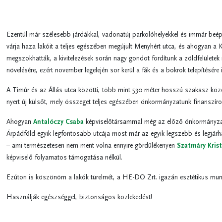
Ezentúl már szélesebb járdákkal, vadonatúj parkolóhelyekkel és immár beépí
várja haza lakóit a teljes egészében megújult Menyhért utca, és ahogyan a
megszokhatták, a kivitelezések során nagy gondot fordítunk a zöldfelületek
növelésére, ezért november legelején sor kerül a fák és a bokrok telepítésére i
A Timúr és az Állás utca közötti, több mint 530 méter hosszú szakasz közel
nyert új külsőt, mely összeget teljes egészében önkormányzatunk finanszíro
Ahogyan
Antalóczy Csaba
képviselőtársammal még az előző önkormányzati
Árpádföld egyik legfontosabb utcája most már az egyik legszebb és legjárh
– ami természetesen nem ment volna ennyire gördülékenyen
Szatmáry Krist
képviselő folyamatos támogatása nélkül.
Ezúton is köszönöm a lakók türelmét, a HE-DO Zrt. igazán esztétikus mun
Használják egészséggel, biztonságos közlekedést!