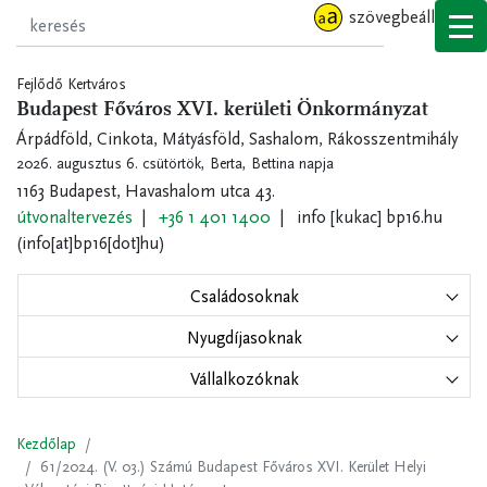
Ugrás
szövegbeállítások
a
tartalomra
Fejlődő Kertváros
Budapest Főváros XVI. kerületi Önkormányzat
Árpádföld, Cinkota, Mátyásföld, Sashalom, Rákosszentmihály
2026. augusztus 6. csütörtök,
Berta, Bettina napja
1163 Budapest, Havashalom utca 43.
útvonaltervezés
+36 1 401 1400
info
[kukac]
bp16.hu
(info[at]bp16[dot]hu)
Családosoknak
Nyugdíjasoknak
Vállalkozóknak
Kezdőlap
61/2024. (V. 03.) Számú Budapest Főváros XVI. Kerület Helyi