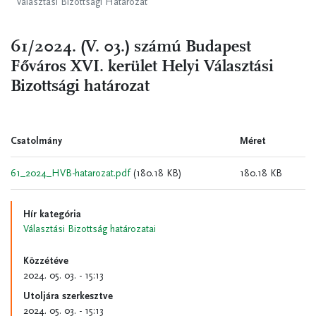
Választási Bizottsági Határozat
61/2024. (V. 03.) számú Budapest
Főváros XVI. kerület Helyi Választási
Bizottsági határozat
Csatolmány
Méret
61_2024_HVB-hatarozat.pdf
(180.18 KB)
180.18 KB
Hír kategória
Választási Bizottság határozatai
Közzétéve
2024. 05. 03. - 15:13
Utoljára szerkesztve
2024. 05. 03. - 15:13