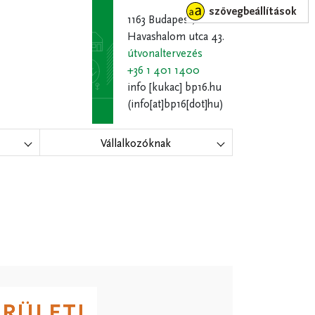
szövegbeállítások
1163 Budapest,
Havashalom utca 43.
útvonaltervezés
+36 1 401 1400
info
[kukac]
bp16.hu
(info[at]bp16[dot]hu)
Vállalkozóknak