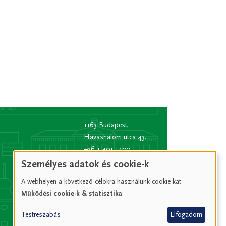
1163 Budapest,
Havashalom utca 43.
+36 1 401 1400
info
[kukac]
bp16.hu
Személyes adatok és cookie-k
(info[at]bp16[dot]hu)
A webhelyen a következő célokra használunk cookie-kat:
Hivatali kapu rövid
Működési cookie-k & statisztika
.
név:
XVIPOLG
KRID
Testreszabás
Elfogadom
azonosító:
207157352