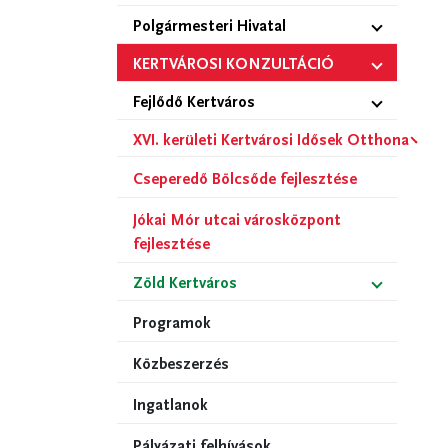
Polgármesteri Hivatal
KERTVÁROSI KONZULTÁCIÓ
Fejlődő Kertváros
XVI. kerületi Kertvárosi Idősek Otthona
Cseperedő Bölcsőde fejlesztése
Jókai Mór utcai városközpont
fejlesztése
Zöld Kertváros
Programok
Közbeszerzés
Ingatlanok
Pályázati felhívások