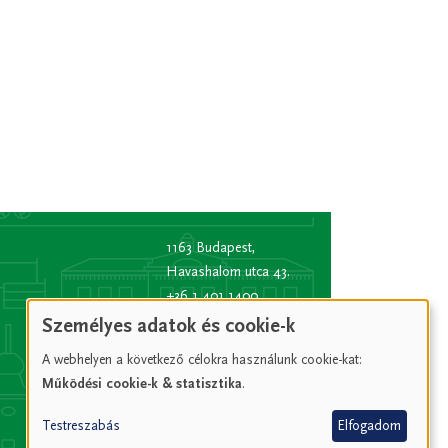
1163 Budapest,
Havashalom utca 43.
+36 1 401 1400
info
[kukac]
bp16.hu
Személyes adatok és cookie-k
(info[at]bp16[dot]hu)
A webhelyen a következő célokra használunk cookie-kat:
Hivatali kapu rövid
Működési cookie-k & statisztika
.
név:
XVIPOLG
KRID
Testreszabás
Elfogadom
azonosító:
207157352