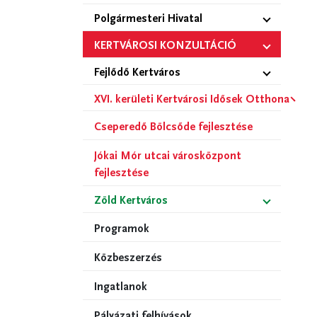
Polgármesteri Hivatal
KERTVÁROSI KONZULTÁCIÓ
Fejlődő Kertváros
XVI. kerületi Kertvárosi Idősek Otthona
Cseperedő Bölcsőde fejlesztése
Jókai Mór utcai városközpont
fejlesztése
Zöld Kertváros
Programok
Közbeszerzés
Ingatlanok
Pályázati felhívások