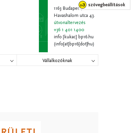
szövegbeállítások
1163 Budapest,
Havashalom utca 43.
útvonaltervezés
+36 1 401 1400
info
[kukac]
bp16.hu
(info[at]bp16[dot]hu)
Vállalkozóknak