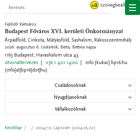
Ugrás
szövegbeállítások
a
tartalomra
Fejlődő Kertváros
Budapest Főváros XVI. kerületi Önkormányzat
Árpádföld, Cinkota, Mátyásföld, Sashalom, Rákosszentmihály
2026. augusztus 6. csütörtök,
Berta, Bettina napja
1163 Budapest, Havashalom utca 43.
útvonaltervezés
+36 1 401 1400
info
[kukac]
bp16.hu
(info[at]bp16[dot]hu)
Családosoknak
Nyugdíjasoknak
Vállalkozóknak
Kezdőlap
2024/10. Lapszám (2024.05.22.)