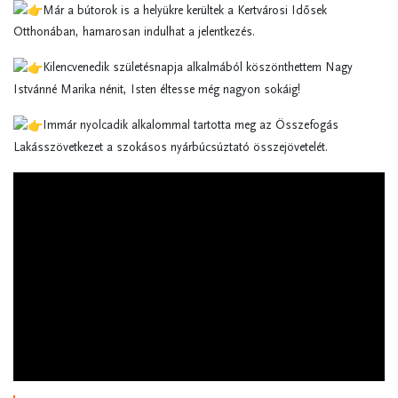
Már a bútorok is a helyükre kerültek a Kertvárosi Idősek
Otthonában, hamarosan indulhat a jelentkezés.
Kilencvenedik születésnapja alkalmából köszönthettem Nagy
Istvánné Marika nénit, Isten éltesse még nagyon sokáig!
Immár nyolcadik alkalommal tartotta meg az Összefogás
Lakásszövetkezet a szokásos nyárbúcsúztató összejövetelét.