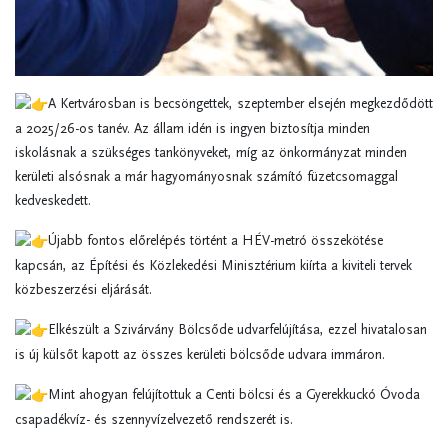
A Kertvárosban is becsöngettek, szeptember elsején megkezdődött
a 2025/26-os tanév. Az állam idén is ingyen biztosítja minden
iskolásnak a szükséges tankönyveket, míg az önkormányzat minden
kerületi alsósnak a már hagyományosnak számító füzetcsomaggal
kedveskedett.
Újabb fontos előrelépés történt a HÉV-metró összekötése
kapcsán, az Építési és Közlekedési Minisztérium kiírta a kiviteli tervek
közbeszerzési eljárását.
Elkészült a Szivárvány Bölcsőde udvarfelújítása, ezzel hivatalosan
is új külsőt kapott az összes kerületi bölcsőde udvara immáron.
Mint ahogyan felújítottuk a Centi bölcsi és a Gyerekkuckó Óvoda
csapadékvíz- és szennyvízelvezető rendszerét is.