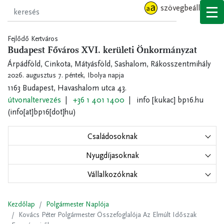
Ugrás
szövegbeállítások
a
tartalomra
Fejlődő Kertváros
Budapest Főváros XVI. kerületi Önkormányzat
Árpádföld, Cinkota, Mátyásföld, Sashalom, Rákosszentmihály
2026. augusztus 7. péntek,
Ibolya napja
1163 Budapest, Havashalom utca 43.
útvonaltervezés
+36 1 401 1400
info
[kukac]
bp16.hu
(info[at]bp16[dot]hu)
Családosoknak
Nyugdíjasoknak
Vállalkozóknak
Kezdőlap
Polgármester Naplója
Kovács Péter Polgármester Összefoglalója Az Elmúlt Időszak