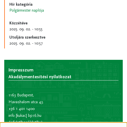
Hír kategória
Polgármester naplója
Közzétéve
2025. 09. 02. - 10:55
Utoljára szerkesztve
2025. 09. 02. - 10:57
Impresszum
Akadálymentesítési nyilatkozat
1163 Budapest,
Havashalom utca 43.
+36 1 401 1400
info
[kukac]
bp16.hu
(info[at]bp16[dot]hu)