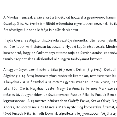
A Mikulás nemcsak a várva várt ajándékokat hozta el a gyerekeknek, hanem a
úszókupát is. Az évente ismétlődő erőpróbára egyre többen neveznek, és il
Erzsébetligeti Uszoda lelátója is szűknek bizonyul.
Hajós Gyula, az Aligátor Úszóiskola vezetője elmondta: idén 180-an jelentk
70 fővel több, mint ahányan tavasszal a Nyuszi kupán részt vettek. Mindez
köszönhető, hogy az Önkormányzat támogatja az úszásoktatást, és tanév
tanuló csoportnak 12 alkalomból álló ingyen tanfolyamot biztosít.
A hagyományok szerint idén is Béka (6-7 éves), Delfin (8-9 éves), Krokodil 
Aligátor (12-14 éves) korosztályban rendeztek futamokat, természetesen kül
a lányoknak. A 23 futamból a 25 méteres gyorsúszásban Pócsai Vivien, Zsol
Lilla, Tóth Olivér, Nagyházi Eszter, Nagyházi Anna és Tehenes Márk szerze
méteres távot ugyanebben az úszásnemben Pucsok Réka és Pucsok Bence tel
leggyorsabban. A 25 méteres hátúszásban Győrffy Panka, Szaka Olivér, Na
András, Kemecsey Anna és Márczis Márk nyerte meg korosztálya futamát, 
távot Pucsok Réka és Tóth Dominik teljesítette a leggyorsabban. Végül a 25