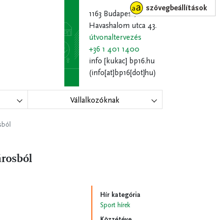
szövegbeállítások
1163 Budapest,
Havashalom utca 43.
útvonaltervezés
+36 1 401 1400
info
[kukac]
bp16.hu
(info[at]bp16[dot]hu)
Vállalkozóknak
sból
árosból
Hír kategória
Sport hírek
Közzétéve