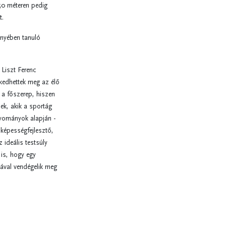
50 méteren pedig
t.
ényében tanuló
Liszt Ferenc
edhettek meg az élő
a főszerep, hiszen
ek, akik a sportág
yományok alapján -
képességfejlesztő,
 ideális testsúly
is, hogy egy
tával vendégelik meg