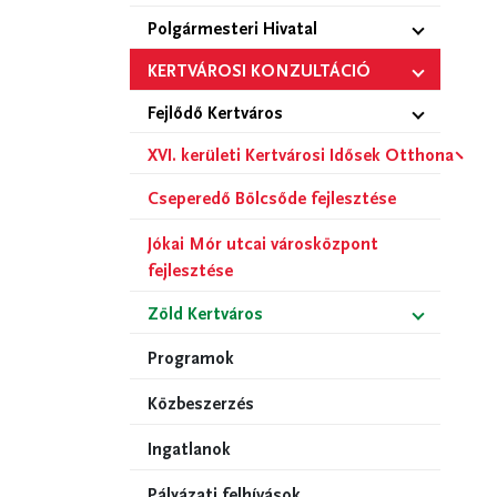
Polgármesteri Hivatal
KERTVÁROSI KONZULTÁCIÓ
Fejlődő Kertváros
XVI. kerületi Kertvárosi Idősek Otthona
Cseperedő Bölcsőde fejlesztése
Jókai Mór utcai városközpont
fejlesztése
Zöld Kertváros
Programok
Közbeszerzés
Ingatlanok
Pályázati felhívások