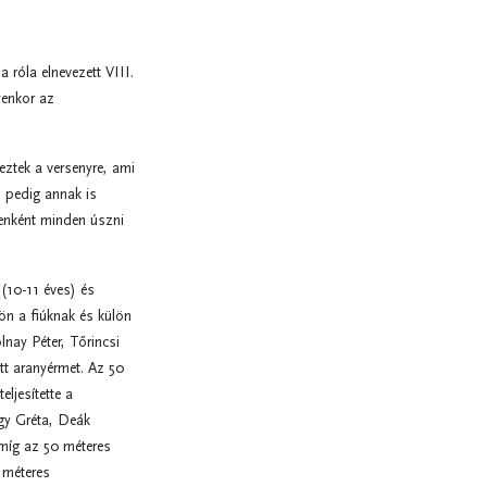
 róla elnevezett VIII.
yenkor az
eztek a versenyre, ami
 pedig annak is
enként minden úszni
(10-11 éves) és
ön a fiúknak és külön
nay Péter, Tőrincsi
tt aranyérmet. Az 50
jesítette a
gy Gréta, Deák
míg az 50 méteres
 méteres