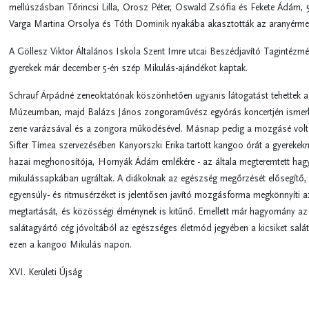
mellúszásban Tőrincsi Lilla, Orosz Péter, Oswald Zsófia és Fekete Ádám, 
Varga Martina Orsolya és Tóth Dominik nyakába akasztották az aranyérme
A Göllesz Viktor Általános Iskola Szent Imre utcai Beszédjavító Tagintézm
gyerekek már december 5-én szép Mikulás-ajándékot kaptak.
Schrauf Árpádné zeneoktatónak köszönhetően ugyanis látogatást tehettek a 
Múzeumban, majd Balázs János zongoraművész egyórás koncertjén ismerk
zene varázsával és a zongora működésével. Másnap pedig a mozgásé volt 
Sifter Tímea szervezésében Kanyorszki Erika tartott kangoo órát a gyerekekn
hazai meghonosítója, Hornyák Ádám emlékére - az általa megteremtett hag
mikulássapkában ugráltak. A diákoknak az egészség megőrzését elősegítő, 
egyensúly- és ritmusérzéket is jelentősen javító mozgásforma megkönnyíti az
megtartását, és közösségi élménynek is kitűnő. Emellett már hagyomány az 
salátagyártó cég jóvoltából az egészséges életmód jegyében a kicsiket salá
ezen a kangoo Mikulás napon.
XVI. Kerületi Újság