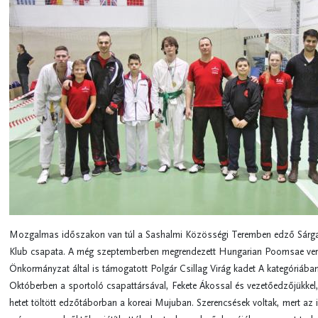
Mozgalmas időszakon van túl a Sashalmi Közösségi Teremben edző Sárg
Klub csapata. A még szeptemberben megrendezett Hungarian Poomsae ver
Önkormányzat által is támogatott Polgár Csillag Virág kadet A kategóriában 3
Októberben a sportoló csapattársával, Fekete Ákossal és vezetőedzőjükkel,
hetet töltött edzőtáborban a koreai Mujuban. Szerencsések voltak, mert az i