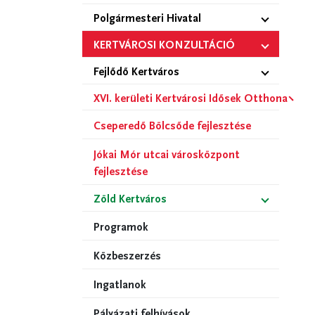
Polgármesteri Hivatal
KERTVÁROSI KONZULTÁCIÓ
Fejlődő Kertváros
XVI. kerületi Kertvárosi Idősek Otthona
Cseperedő Bölcsőde fejlesztése
Jókai Mór utcai városközpont
fejlesztése
Zöld Kertváros
Programok
Közbeszerzés
Ingatlanok
Pályázati felhívások