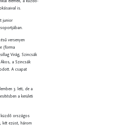
ikai elemeit, a küzdő-
kásaival is.
 junior
csoportjában.
zésű versenyen
ae (forma
illag Virág, Szincsák
 Ákos, a Szincsák
odott. A csapat
emben 3. lett, de a
sítésben a kerületi
t küzdő országos
y, két ezüst, három