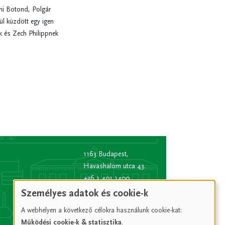
mi Botond, Polgár
ül küzdött egy igen
k és Zech Philippnek
1163 Budapest,
Havashalom utca 43.
+36 1 401 1400
info
[kukac]
bp16.hu
Személyes adatok és cookie-k
(info[at]bp16[dot]hu)
A webhelyen a következő célokra használunk cookie-kat:
Hivatali kapu rövid
Működési cookie-k & statisztika
.