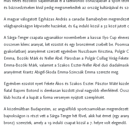
más neves edzőktől sajátíthatták el a taekwondo őshazájában a sport techn
és bázisedzéseken kívül pedig megismerkedtek az ország kultúrájával és szo
A magyar válogatott Egyházas András a canadai Barnabeyben megrendezett
világbajnokságon képviselte hazánkat, és 64 induló közül a 32 közé jutott 
A Sárga-Tenger csapata ugyanakkor novemberben a kassai Ilyo Cup elneve
összesen kilenc aranyat, két ezüstöt és egy bronzérmet zsebelt be. Pooms
gyakorlatban) aranyérmet szerzett egyéniben Nuszbaum Krisztina, Polgár Cs
Emma, Bozóki Márk és Neller Ábel. Párosban a Polgár Csillag Virág-Fekete
Emma-Bozóki Márk, valamint a Szakos Eszter-Neller Ábel duó diadalmask
aranyérmet Krantz Abigél-Skoda Emma-Szincsák Emma szerezte meg.
Egyéniben ezüstöt nyert Fekete Ákos és Szakos Eszter. Pásztor Máté küzdel
fiatal Bajomi Botond is derekasan küzdött jóval nagyobb ellenfelénél. Össze
klub hozta el a kupát a forma versenyen nyújtott szereplésért.
A közelmúltban Budapesten, az angyalföldi sportcsarnokban megrendezet
bajnokságon is részt vett a Sárga-Tenger hét fővel, akik hat érmet (egy aran
bronz) szereztek, amely a 19 induló csapat közül a 7. helyre volt elegendő.