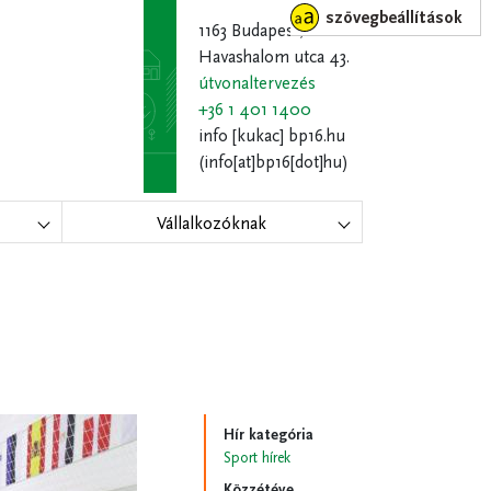
szövegbeállítások
1163 Budapest,
Havashalom utca 43.
útvonaltervezés
+36 1 401 1400
info
[kukac]
bp16.hu
(info[at]bp16[dot]hu)
Vállalkozóknak
Hír kategória
Sport hírek
Közzétéve