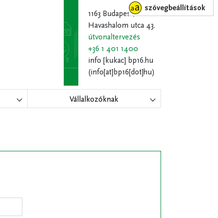
szövegbeállítások
1163 Budapest,
Havashalom utca 43.
útvonaltervezés
+36 1 401 1400
info
[kukac]
bp16.hu
(info[at]bp16[dot]hu)
Vállalkozóknak