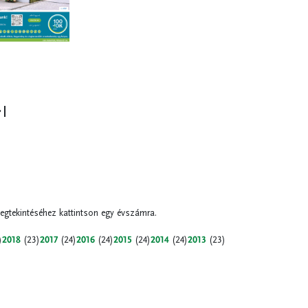
tkező
Utolsó
oldal
egtekintéséhez kattintson egy évszámra.
)
2018
(23)
2017
(24)
2016
(24)
2015
(24)
2014
(24)
2013
(23)