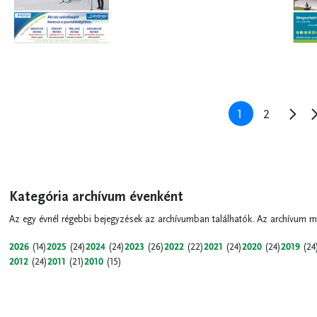
Oldalszámozás
Jelenlegi
1
Oldal
2
Köve
oldal
oldal
Kategória archívum évenként
Az egy évnél régebbi bejegyzések az archívumban találhatók. Az archívum m
2026
(14)
2025
(24)
2024
(24)
2023
(26)
2022
(22)
2021
(24)
2020
(24)
2019
(24
2012
(24)
2011
(21)
2010
(15)