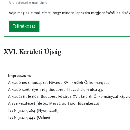
A feliratkozó e-mail címe.
Adja meg az e-mail-címét, hogy minden lapszám megjelenéséről az elsők
XVI. Kerületi Újság
Impresszum:
A kiadó neve: Budapest Főváros XVI. kerületi Önkormányzat
A kiadó székhelye: 1163 Budapest, Havashalom utca 43.
A kiadásért felelős: Budapest Főváros XVI. kerületi Önkormányzat Képvise
A szerkesztésért felelős: Mészáros Tibor főszerkesztő
ISSN 3141-7264 (Nyomtatott)
ISSN 3141-7442 (Online)