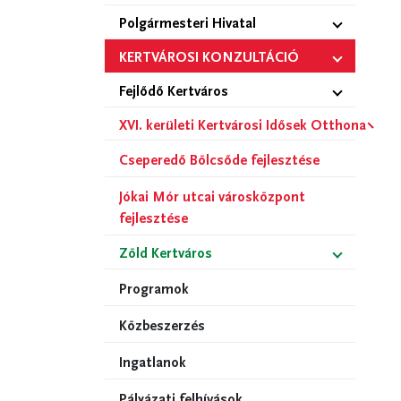
Polgármesteri Hivatal
KERTVÁROSI KONZULTÁCIÓ
Fejlődő Kertváros
XVI. kerületi Kertvárosi Idősek Otthona
Cseperedő Bölcsőde fejlesztése
Jókai Mór utcai városközpont
fejlesztése
Zöld Kertváros
Programok
Közbeszerzés
Ingatlanok
Pályázati felhívások