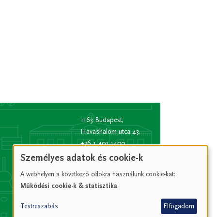
1163 Budapest,
Havashalom utca 43.
+36 1 401 1400
info
[kukac]
bp16.hu
Személyes adatok és cookie-k
(info[at]bp16[dot]hu)
A webhelyen a következő célokra használunk cookie-kat:
Hivatali kapu rövid
Működési cookie-k & statisztika
.
név:
XVIPOLG
KRID
Testreszabás
Elfogadom
azonosító:
207157352