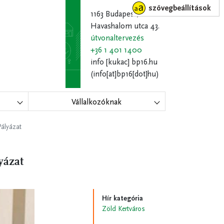
szövegbeállítások
1163 Budapest,
Havashalom utca 43.
útvonaltervezés
+36 1 401 1400
info
[kukac]
bp16.hu
(info[at]bp16[dot]hu)
Vállalkozóknak
Pályázat
yázat
Hír kategória
Zöld Kertváros