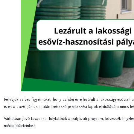
Felhívjuk szíves figyelmüket, hogy az idei évre lezárult a lakossági esővíz-h
ezért a 2026. június 1. után beérkező jelentkezési lapok elbírálására nincs le
Várhatóan jövő tavasszal folytatódik a pályázati program, kövessék figyel
médiafelületeinket!