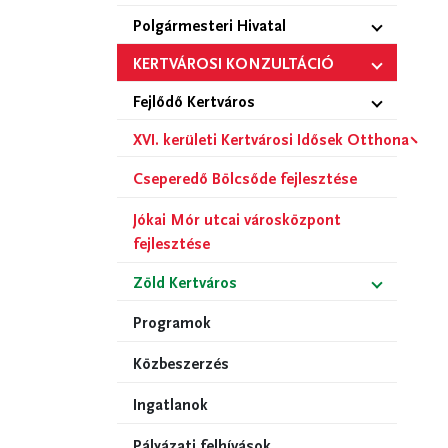
Polgármesteri Hivatal
KERTVÁROSI KONZULTÁCIÓ
Fejlődő Kertváros
XVI. kerületi Kertvárosi Idősek Otthona
Cseperedő Bölcsőde fejlesztése
Jókai Mór utcai városközpont
fejlesztése
Zöld Kertváros
Programok
Közbeszerzés
Ingatlanok
Pályázati felhívások