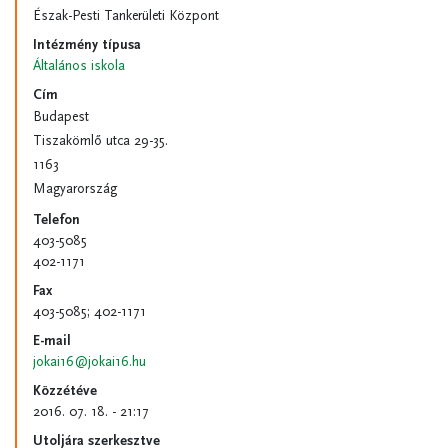
Észak-Pesti Tankerületi Központ
Intézmény típusa
Általános iskola
Cím
Budapest
Tiszakömlő utca 29-35.
1163
Magyarország
Telefon
403-5085
402-1171
Fax
403-5085; 402-1171
E-mail
jokai16@jokai16.hu
Közzétéve
2016. 07. 18. - 21:17
Utoljára szerkesztve