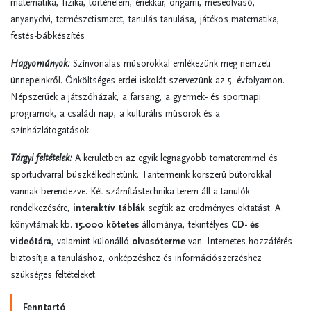
matematika, fizika, történelem, énekkar, origami, meseolvasó,
anyanyelvi, természetismeret, tanulás tanulása, játékos matematika,
festés-bábkészítés
Hagyományok:
Színvonalas műsorokkal emlékezünk meg nemzeti
ünnepeinkről. Önköltséges erdei iskolát szervezünk az 5. évfolyamon.
Népszerűek a játszóházak, a farsang, a gyermek- és sportnapi
programok, a családi nap, a kulturális műsorok és a
színházlátogatások.
Tárgyi feltételek:
A kerületben az egyik legnagyobb tornateremmel és
sportudvarral büszkélkedhetünk. Tantermeink korszerű bútorokkal
vannak berendezve. Két számítástechnika terem áll a tanulók
rendelkezésére,
interaktív táblák
segítik az eredményes oktatást. A
könyvtárnak kb.
15.000 kötetes
állománya, tekintélyes
CD- és
videótára
, valamint különálló
olvasóterme
van. Internetes hozzáférés
biztosítja a tanuláshoz, önképzéshez és információszerzéshez
szükséges feltételeket.
Fenntartó