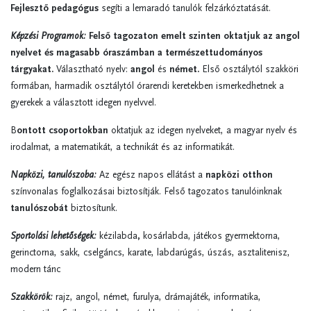
Fejlesztő pedagógus
segíti a lemaradó tanulók felzárkóztatását.
Képzési Programok:
Felső tagozaton emelt szinten oktatjuk az angol
nyelvet és magasabb óraszámban a természettudományos
tárgyakat.
Választható nyelv:
angol
és
német.
Első osztálytól szakköri
formában, harmadik osztálytól órarendi keretekben ismerkedhetnek a
gyerekek a választott idegen nyelvvel.
B
ontott csoportokban
oktatjuk az idegen nyelveket, a magyar nyelv és
irodalmat, a matematikát, a technikát és az informatikát.
Napközi, tanulószoba:
Az egész napos ellátást a
napközi otthon
színvonalas foglalkozásai biztosítják. Felső tagozatos tanulóinknak
tanulószobát
biztosítunk.
Sportolási lehetőségek:
kézilabda
,
kosárlabda, játékos gyermektorna,
gerinctorna, sakk, cselgáncs, karate, labdarúgás, úszás, asztalitenisz,
modern tánc
Szakkörök:
rajz, angol, német, furulya, drámajáték, informatika,