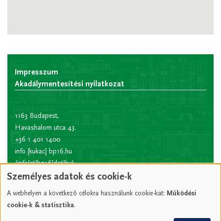
Impresszum
Akadálymentesítési nyilatkozat
1163 Budapest,
Havashalom utca 43.
+36 1 401 1400
info
[kukac]
bp16.hu
(info[at]bp16[dot]hu)
Személyes adatok és cookie-k
Hivatali kapu rövid
név:
XVIPOLG
A webhelyen a következő célokra használunk cookie-kat:
Működési
KRID
cookie-k & statisztika
.
azonosító:
207157352