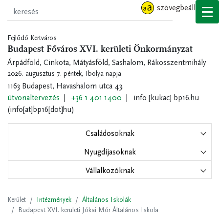
Ugrás
szövegbeállítások
a
tartalomra
Fejlődő Kertváros
Budapest Főváros XVI. kerületi Önkormányzat
Árpádföld, Cinkota, Mátyásföld, Sashalom, Rákosszentmihály
2026. augusztus 7. péntek,
Ibolya napja
1163 Budapest, Havashalom utca 43.
útvonaltervezés
+36 1 401 1400
info
[kukac]
bp16.hu
(info[at]bp16[dot]hu)
Családosoknak
Nyugdíjasoknak
Vállalkozóknak
Kerület
Intézmények
Általános Iskolák
Budapest XVI. kerületi Jókai Mór Általános Iskola