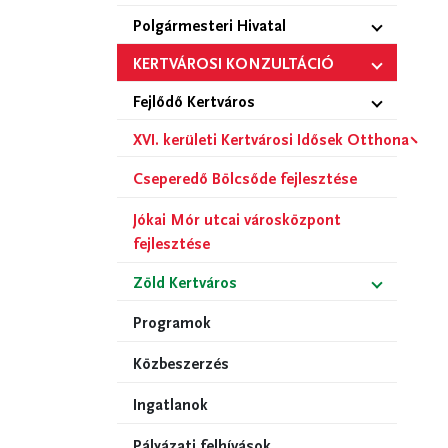
Polgármesteri Hivatal
KERTVÁROSI KONZULTÁCIÓ
Fejlődő Kertváros
XVI. kerületi Kertvárosi Idősek Otthona
Cseperedő Bölcsőde fejlesztése
Jókai Mór utcai városközpont
fejlesztése
Zöld Kertváros
Programok
Közbeszerzés
Ingatlanok
Pályázati felhívások