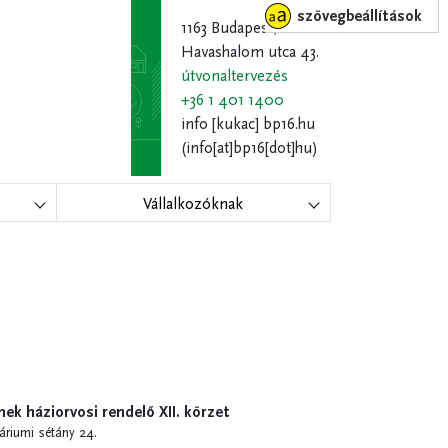
szövegbeállítások
1163 Budapest,
Havashalom utca 43.
útvonaltervezés
+36 1 401 1400
info
[kukac]
bp16.hu
(info[at]bp16[dot]hu)
Vállalkozóknak
ek háziorvosi rendelő XII. körzet
áriumi sétány 24.