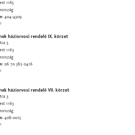
st 1165
rország
on
:
404-4309
b
ek háziorvosi rendelő IX. körzet
tca 3.
st 1163
rország
on
:
06 70 382 0416
b
ek háziorvosi rendelő VII. körzet
tca 3.
st 1163
rország
on
:
408-0015
b