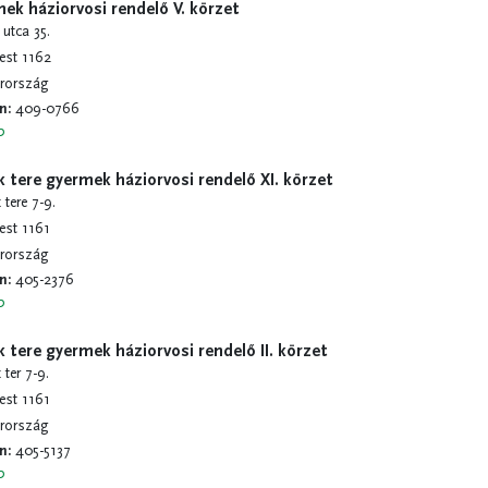
ek háziorvosi rendelő V. körzet
 utca 35.
est 1162
rország
on
:
409-0766
b
 tere gyermek háziorvosi rendelő XI. körzet
tere 7-9.
st 1161
rország
on
:
405-2376
b
 tere gyermek háziorvosi rendelő II. körzet
ter 7-9.
st 1161
rország
on
:
405-5137
b