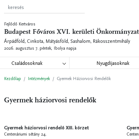
Fejlődő Kertváros
Budapest Főváros XVI. kerületi Önkormányzat
Árpádföld, Cinkota, Mátyásföld, Sashalom, Rákosszentmihály
2026. augusztus 7. péntek,
Ibolya napja
Családosoknak
Nyugdíjasoknak
Kezdőlap
Intézmények
Gyermek Háziorvosi Rendelők
Gyermek háziorvosi rendelők
Gyermek háziorvosi rendelő XIII. körzet
Gyerm
Centenáriumi sétány 24.
Centen