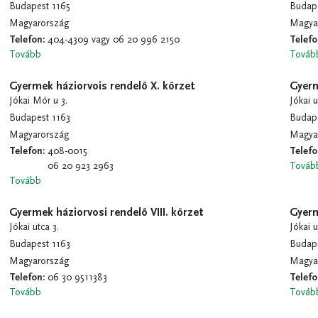
Budapest 1165
Budape
Magyarország
Magya
Telefon
:
404-4309 vagy 06 20 996 2150
Telef
Tovább
Továb
Gyermek háziorvois rendelő X. körzet
Gyerm
Jókai Mór u 3.
Jókai u
Budapest 1163
Budape
Magyarország
Magya
Telefon
:
408-0015
Telef
06 20 923 2963
Továb
Tovább
Gyermek háziorvosi rendelő VIII. körzet
Gyerm
Jókai utca 3.
Jókai u
Budapest 1163
Budape
Magyarország
Magya
Telefon
:
06 30 9511383
Telef
Tovább
Továb