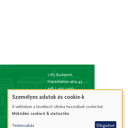
1163 Budapest,
Havashalom utca 43.
+36 1 401 1400
info
[kukac]
bp16.hu
Személyes adatok és cookie-k
(info[at]bp16[dot]hu)
A webhelyen a következő célokra használunk cookie-kat:
Hivatali kapu rövid
Működési cookie-k & statisztika
.
név:
XVIPOLG
KRID
Testreszabás
Elfogadom