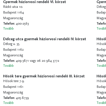
Gyermek háziorvosi rendelő VI. körzet
Gyerm
Rádió utca 10.
Délceg
Budapest 1164
Budap
Magyarország
Magya
Telefon
:
400-2563
Telef
Tovább
Továb
Délceg utca gyermek háziorvosi rendelő IV. körzet
Hősök
Délceg u. 35.
Hősök 
Budapest 1162
Budape
Magyarország
Magya
Telefon
:
409-3871 vagy 06 20 984 3772
Telef
Tovább
Továb
Hősök tere gyermek háziorvosi rendelő III. körzet
Hősök
Hősök tere 7-9.
Hősök 
Budapest 1161
Budape
Magyarország
Magya
Telefon
:
405-8739
Telef
Tovább
Továb