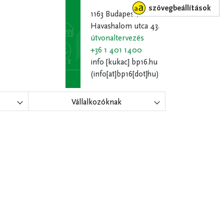
szövegbeállítások
1163 Budapest,
Havashalom utca 43.
útvonaltervezés
+36 1 401 1400
info
[kukac]
bp16.hu
(info[at]bp16[dot]hu)
Vállalkozóknak