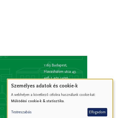
1163 Budapest,
Havashalom utca 43.
+36 1 401 1400
info
[kukac]
bp16.hu
Személyes adatok és cookie-k
(info[at]bp16[dot]hu)
A webhelyen a következő célokra használunk cookie-kat:
Hivatali kapu rövid
Működési cookie-k & statisztika
.
név:
XVIPOLG
KRID
Testreszabás
Elfogadom
azonosító:
207157352