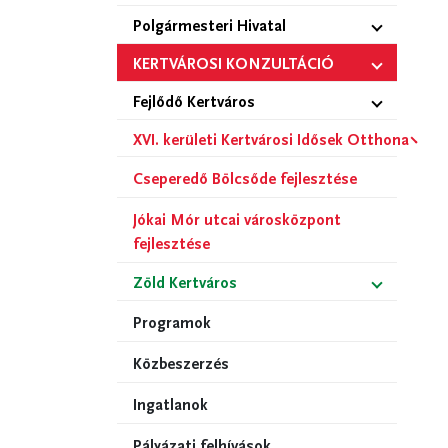
Polgármesteri Hivatal
KERTVÁROSI KONZULTÁCIÓ
Fejlődő Kertváros
XVI. kerületi Kertvárosi Idősek Otthona
Cseperedő Bölcsőde fejlesztése
Jókai Mór utcai városközpont
fejlesztése
Zöld Kertváros
Programok
Közbeszerzés
Ingatlanok
Pályázati felhívások