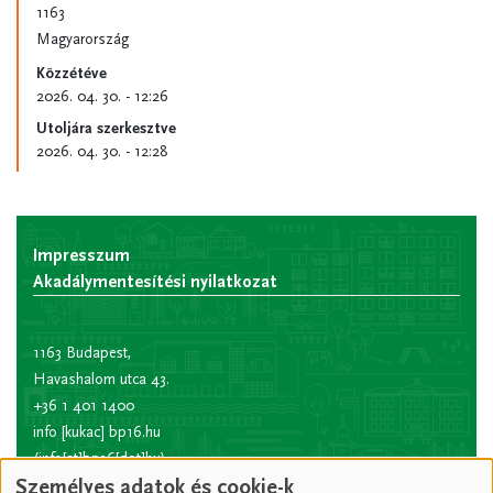
1163
Magyarország
Közzétéve
2026. 04. 30. - 12:26
Utoljára szerkesztve
2026. 04. 30. - 12:28
Impresszum
Akadálymentesítési nyilatkozat
1163 Budapest,
Havashalom utca 43.
+36 1 401 1400
info
[kukac]
bp16.hu
(info[at]bp16[dot]hu)
Személyes adatok és cookie-k
Hivatali kapu rövid