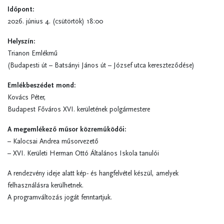
Időpont:
2026. június 4. (csütörtök) 18:00
Helyszín:
Trianon Emlékmű
(Budapesti út – Batsányi János út – József utca kereszteződése)
Emlékbeszédet mond:
Kovács Péter,
Budapest Főváros XVI. kerületének polgármestere
A megemlékező műsor közreműködői:
– Kalocsai Andrea műsorvezető
– XVI. Kerületi Herman Ottó Általános Iskola tanulói
A rendezvény ideje alatt kép- és hangfelvétel készül, amelyek
felhasználásra kerülhetnek.
A programváltozás jogát fenntartjuk.