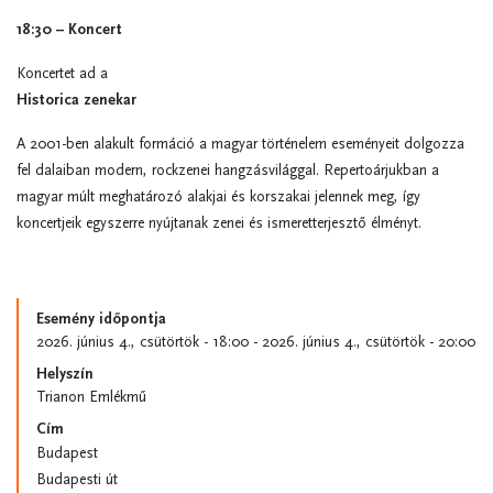
18:30 – Koncert
Koncertet ad a
Historica zenekar
A 2001-ben alakult formáció a magyar történelem eseményeit dolgozza
fel dalaiban modern, rockzenei hangzásvilággal. Repertoárjukban a
magyar múlt meghatározó alakjai és korszakai jelennek meg, így
koncertjeik egyszerre nyújtanak zenei és ismeretterjesztő élményt.
Esemény időpontja
2026. június 4., csütörtök - 18:00
-
2026. június 4., csütörtök - 20:00
Helyszín
Trianon Emlékmű
Cím
Budapest
Budapesti út