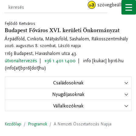
Ugrás
szövegbeállítások
a
tartalomra
Fejlődő Kertváros
Budapest Főváros XVI. kerületi Önkormányzat
Árpádföld, Cinkota, Mátyásföld, Sashalom, Rákosszentmihály
2026. augusztus 8. szombat,
László napja
1163 Budapest, Havashalom utca 43.
útvonaltervezés
+36 1 401 1400
info
[kukac]
bp16.hu
(info[at]bp16[dot]hu)
Családosoknak
Nyugdíjasoknak
Vállalkozóknak
Kezdőlap
Programok
A Nemzeti Összetartozás Napja