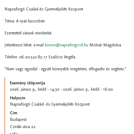
Napraforgó Család-és Gyermekjóléti Központ
Téma: A nyár küszöbén
Szeretettel várunk mindenkit.
Jelentkezni lehet: e-mail
birone@napraforgo16.hu
Molnár Magdolna
Telefon: 06-20-522-85-17 Szalóczi Angéla
"Nem vagy egyedül - együtt könnyebb megérteni, elfogadni és segíteni."
Esemény időpontja
2026. június 9., kedd - 14:30
-
2026. június 9., kedd - 16:00
Helyszín
Napraforgó Család- és Gyermekjóléti Központ
Cím
Budapest
Cziráki utca 22.
1163