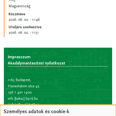
Magyarország
Közzétéve
2026. 06. 02. - 11:46
Utoljára szerkesztve
2026. 06. 02. - 11:51
Impresszum
Akadálymentesítési nyilatkozat
1163 Budapest,
Havashalom utca 43.
+36 1 401 1400
info
[kukac]
bp16.hu
(info[at]bp16[dot]hu)
Személyes adatok és cookie-k
Hivatali kapu rövid